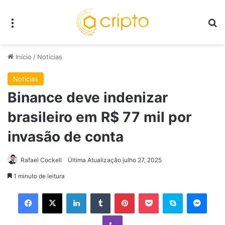
Menu
P
Início
/
Notícias
Notícias
Binance deve indenizar
brasileiro em R$ 77 mil por
invasão de conta
Rafael Cockell
Última Atualização julho 27, 2025
1 minuto de leitura
Facebook
X
Linkedin
Tumblr
Pinterest
Pocket
Skype
Mess
Viber