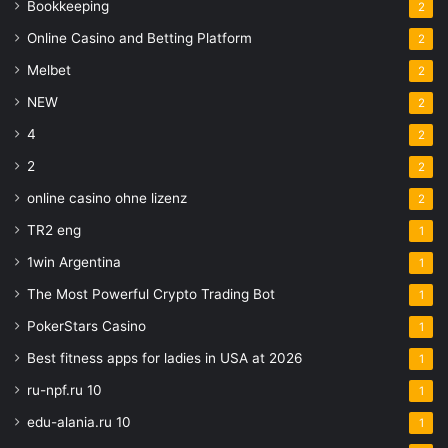
Bookkeeping
2
Online Casino and Betting Platform
2
Melbet
2
NEW
2
4
2
2
2
online casino ohne lizenz
2
TR2 eng
1
1win Argentina
1
The Most Powerful Crypto Trading Bot
1
PokerStars Casino
1
Best fitness apps for ladies in USA at 2026
1
ru-npf.ru 10
1
edu-alania.ru 10
1