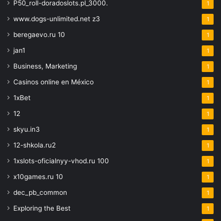
P50_roll-doradoslots.pl_3000.
1
www.dogs-unlimited.net z3
1
beregaevo.ru 10
1
jan1
1
Business, Marketing
1
Casinos online en México
1
1xBet
1
12
1
skyu.in3
1
12-shkola.ru2
1
1xslots-oficialnyy-vhod.ru 100
1
x10games.ru 10
1
dec_pb_common
1
Exploring the Best
1