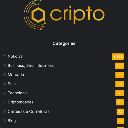
Categories
Notícias
8.358
Business, Small Business
290
Mercado
188
Post
164
Tecnologia
140
Criptomoedas
117
Carteiras e Corretoras
23
Blog
94