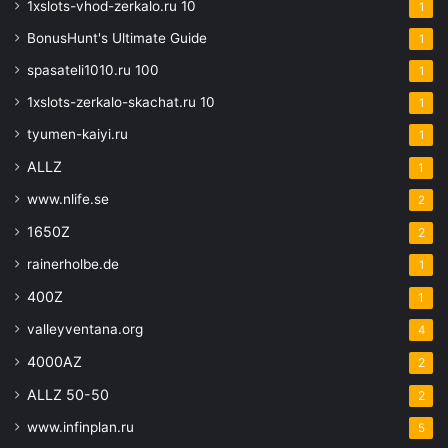
1xslots-vhod-zerkalo.ru 10
1
BonusHunt's Ultimate Guide
1
spasateli1010.ru 100
1
1xslots-zerkalo-skachat.ru 10
1
tyumen-kaiyi.ru
1
ALLZ
1
www.nlife.se
2
1650Z
2
rainerholbe.de
1
400Z
1
valleyventana.org
4
4000AZ
2
ALLZ 50-50
2
www.infinplan.ru
5