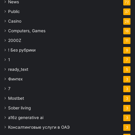
News
72
Public
37
Casino
26
Computers, Games
16
2000Z
11
! Без рубрики
9
1
7
ready_text
5
Финтех
3
7
3
Mostbet
3
Sober living
3
a16z generative ai
3
Консалтинговые услуги в ОАЭ
3