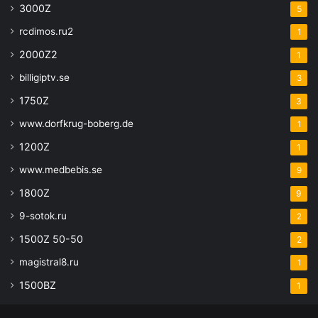
3000Z
5
rcdimos.ru2
1
2000Z2
1
billigiptv.se
3
1750Z
3
www.dorfkrug-boberg.de
1
1200Z
1
www.medbebis.se
9
1800Z
9
9-sotok.ru
2
1500Z 50-50
2
magistral8.ru
1
1500BZ
1