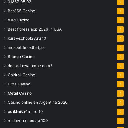
31867 05.02
1
Bet365 Casino
1
Vlad Cazino
1
Best fitness app 2026 in USA
1
kursk-school33.ru 10
1
mosbet,1mostbet,az,
1
Brango Casino
1
richardnewcombe.com2
1
Goldroll Casino
1
Ultra Casino
1
Metal Casino
1
Casino online en Argentina 2026
1
poliklinika4rm.ru 10
1
reidovo-school.ru 100
1