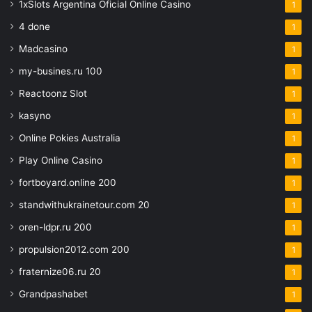
1xSlots Argentina Oficial Online Casino
1
4 done
1
Madcasino
1
my-busines.ru 100
1
Reactoonz Slot
1
kasyno
1
Online Pokies Australia
1
Play Online Casino
1
fortboyard.online 200
1
standwithukrainetour.com 20
1
oren-ldpr.ru 200
1
propulsion2012.com 200
1
fraternize06.ru 20
1
Grandpashabet
1