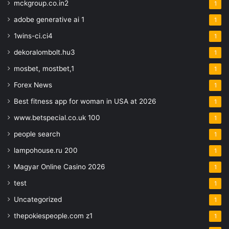
mckgroup.co.in2
1
adobe generative ai 1
1
1wins-ci.ci4
1
dekoralombolt.hu3
1
mosbet, mostbet,1
1
Forex News
1
Best fitness app for woman in USA at 2026
1
www.betspecial.co.uk 100
1
people search
1
lampohouse.ru 200
1
Magyar Online Casino 2026
1
test
1
Uncategorized
1
thepokiespeople.com z1
1