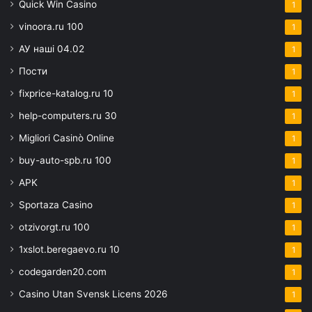
Quick Win Casino
1
vinoora.ru 100
1
АУ наші 04.02
1
Пости
1
fixprice-katalog.ru 10
1
help-computers.ru 30
1
Migliori Casinò Online
1
buy-auto-spb.ru 100
1
APK
1
Sportaza Casino
1
otzivorgt.ru 100
1
1xslot.beregaevo.ru 10
1
codegarden20.com
1
Casino Utan Svensk Licens 2026
1