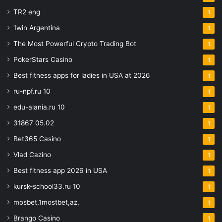
TR2 eng
1
1win Argentina
1
The Most Powerful Crypto Trading Bot
1
PokerStars Casino
1
Best fitness apps for ladies in USA at 2026
1
ru-npf.ru 10
1
edu-alania.ru 10
1
31867 05.02
1
Bet365 Casino
1
Vlad Cazino
1
Best fitness app 2026 in USA
1
kursk-school33.ru 10
1
mosbet,1mostbet,az,
1
Brango Casino
1