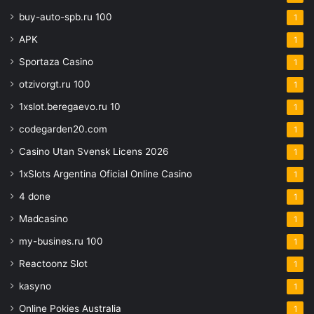
buy-auto-spb.ru 100
1
APK
1
Sportaza Casino
1
otzivorgt.ru 100
1
1xslot.beregaevo.ru 10
1
codegarden20.com
1
Casino Utan Svensk Licens 2026
1
1xSlots Argentina Oficial Online Casino
1
4 done
1
Madcasino
1
my-busines.ru 100
1
Reactoonz Slot
1
kasyno
1
Online Pokies Australia
1