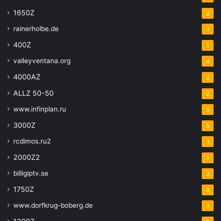
1650Z
2
rainerholbe.de
1
400Z
1
valleyventana.org
4
4000AZ
2
ALLZ 50-50
2
www.infinplan.ru
5
3000Z
5
rcdimos.ru2
1
2000Z2
1
billigiptv.se
3
1750Z
3
www.dorfkrug-boberg.de
1