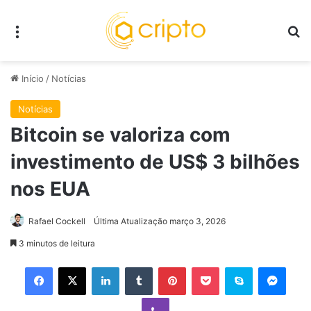
Menu
P
Início
/
Notícias
Notícias
Bitcoin se valoriza com
investimento de US$ 3 bilhões
nos EUA
Rafael Cockell
Última Atualização março 3, 2026
3 minutos de leitura
Facebook
X
Linkedin
Tumblr
Pinterest
Pocket
Skype
Mess
Viber