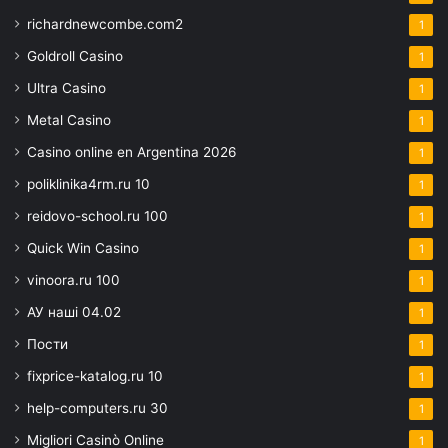
richardnewcombe.com2
1
Goldroll Casino
1
Ultra Casino
1
Metal Casino
1
Casino online en Argentina 2026
1
poliklinika4rm.ru 10
1
reidovo-school.ru 100
1
Quick Win Casino
1
vinoora.ru 100
1
АУ наші 04.02
1
Пости
1
fixprice-katalog.ru 10
1
help-computers.ru 30
1
Migliori Casinò Online
1