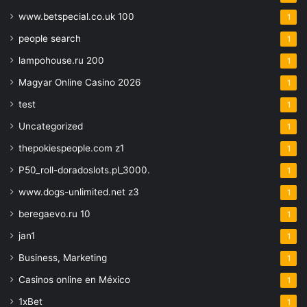
www.betspecial.co.uk 100
1
people search
1
lampohouse.ru 200
1
Magyar Online Casino 2026
1
test
1
Uncategorized
1
thepokiespeople.com z1
1
P50_roll-doradoslots.pl_3000.
1
www.dogs-unlimited.net z3
1
beregaevo.ru 10
1
jan1
1
Business, Marketing
1
Casinos online en México
1
1xBet
1