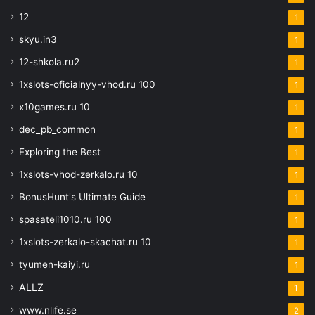
12
1
skyu.in3
1
12-shkola.ru2
1
1xslots-oficialnyy-vhod.ru 100
1
x10games.ru 10
1
dec_pb_common
1
Exploring the Best
1
1xslots-vhod-zerkalo.ru 10
1
BonusHunt's Ultimate Guide
1
spasateli1010.ru 100
1
1xslots-zerkalo-skachat.ru 10
1
tyumen-kaiyi.ru
1
ALLZ
1
www.nlife.se
2