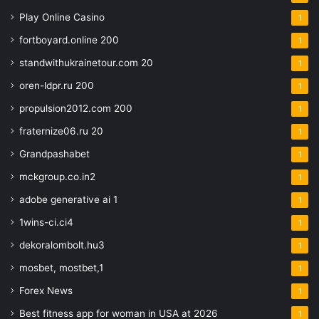
Play Online Casino
1
fortboyard.online 200
1
standwithukrainetour.com 20
1
oren-ldpr.ru 200
1
propulsion2012.com 200
1
fraternize06.ru 20
1
Grandpashabet
1
mckgroup.co.in2
1
adobe generative ai 1
1
1wins-ci.ci4
1
dekoralombolt.hu3
1
mosbet, mostbet,1
1
Forex News
1
Best fitness app for woman in USA at 2026
1