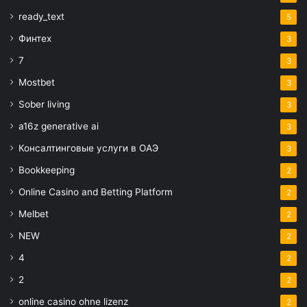
ready_text
5
Финтех
3
7
3
Mostbet
3
Sober living
3
a16z generative ai
3
Консалтинговые услуги в ОАЭ
3
Bookkeeping
2
Online Casino and Betting Platform
2
Melbet
2
NEW
2
4
2
2
2
online casino ohne lizenz
2