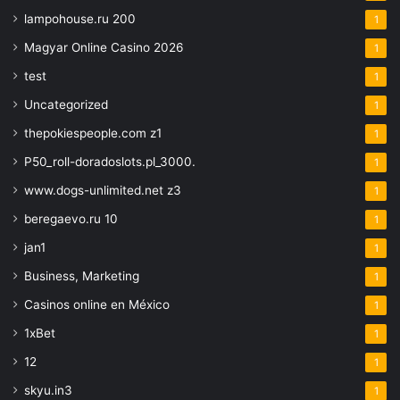
lampohouse.ru 200
1
Magyar Online Casino 2026
1
test
1
Uncategorized
1
thepokiespeople.com z1
1
P50_roll-doradoslots.pl_3000.
1
www.dogs-unlimited.net z3
1
beregaevo.ru 10
1
jan1
1
Business, Marketing
1
Casinos online en México
1
1xBet
1
12
1
skyu.in3
1