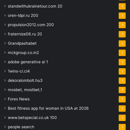
standwithukrainetour.com 20
1
oren-ldpr.ru 200
1
propulsion2012.com 200
1
fraternize06.ru 20
1
Grandpashabet
1
mckgroup.co.in2
1
adobe generative ai 1
1
1wins-ci.ci4
1
dekoralombolt.hu3
1
mosbet, mostbet,1
1
Forex News
1
Best fitness app for woman in USA at 2026
1
www.betspecial.co.uk 100
1
people search
1