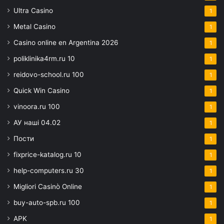
Ultra Casino
1
Metal Casino
1
Casino online en Argentina 2026
1
poliklinika4rm.ru 10
1
reidovo-school.ru 100
1
Quick Win Casino
1
vinoora.ru 100
1
АУ наші 04.02
1
Пости
1
fixprice-katalog.ru 10
1
help-computers.ru 30
1
Migliori Casinò Online
1
buy-auto-spb.ru 100
1
APK
1