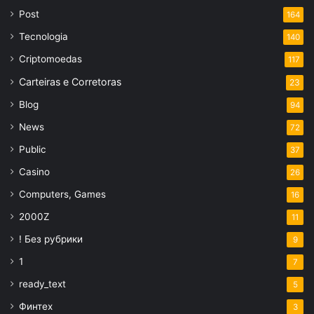
Post
164
Tecnologia
140
Criptomoedas
117
Carteiras e Corretoras
23
Blog
94
News
72
Public
37
Casino
26
Computers, Games
16
2000Z
11
! Без рубрики
9
1
7
ready_text
5
Финтех
3