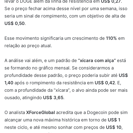
levar o DOGE além da linha de resistência em
US$ 0,27
.
Se o preço fechar acima desse nível por uma semana, isso
seria um sinal de rompimento, com um objetivo de alta de
US$ 0,50
.
Esse movimento significaria um crescimento de
110%
em
relação ao preço atual.
A análise vai além, e um padrão de
“xícara com alça”
está
se formando no gráfico mensal. Se considerarmos a
profundidade desse padrão, o preço poderia subir até
US$
1,40
após o rompimento da resistência em
US$ 0,42
. E,
com a profundidade da “xícara”, o alvo ainda pode ser mais
ousado, atingindo
US$ 3,65
.
O analista
XForceGlobal
acredita que a Dogecoin pode sim
alcançar uma nova máxima histórica em torno de
US$ 1
neste ciclo, e até mesmo sonhar com preços de
US$ 10
,