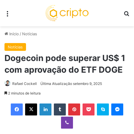
Menu
P
Início
/
Notícias
Notícias
Dogecoin pode superar US$ 1
com aprovação do ETF DOGE
Rafael Cockell
Última Atualização setembro 9, 2025
2 minutos de leitura
Facebook
X
Linkedin
Tumblr
Pinterest
Pocket
Skype
Mess
Viber