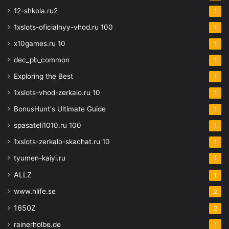
12-shkola.ru2
1
1xslots-oficialnyy-vhod.ru 100
1
x10games.ru 10
1
dec_pb_common
1
Exploring the Best
1
1xslots-vhod-zerkalo.ru 10
1
BonusHunt's Ultimate Guide
1
spasateli1010.ru 100
1
1xslots-zerkalo-skachat.ru 10
1
tyumen-kaiyi.ru
1
ALLZ
1
www.nlife.se
2
1650Z
2
rainerholbe.de
1