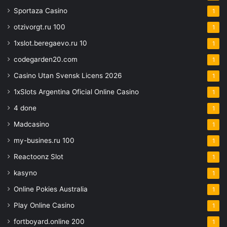
Sportaza Casino
1
otzivorgt.ru 100
1
1xslot.beregaevo.ru 10
1
codegarden20.com
1
Casino Utan Svensk Licens 2026
1
1xSlots Argentina Oficial Online Casino
1
4 done
1
Madcasino
1
my-busines.ru 100
1
Reactoonz Slot
1
kasyno
1
Online Pokies Australia
1
Play Online Casino
1
fortboyard.online 200
1