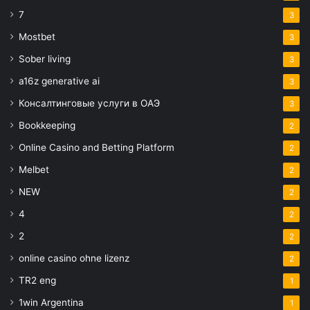
7
3
Mostbet
3
Sober living
3
a16z generative ai
3
Консалтинговые услуги в ОАЭ
3
Bookkeeping
2
Online Casino and Betting Platform
2
Melbet
2
NEW
2
4
2
2
2
online casino ohne lizenz
2
TR2 eng
1
1win Argentina
1