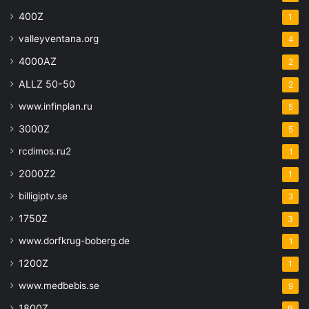
400Z
1
valleyventana.org
4
4000AZ
2
ALLZ 50-50
2
www.infinplan.ru
5
3000Z
5
rcdimos.ru2
1
2000Z2
1
billigiptv.se
3
1750Z
3
www.dorfkrug-boberg.de
1
1200Z
1
www.medbebis.se
9
1800Z
9