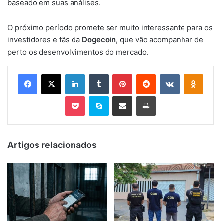
baseado em suas análises.
O próximo período promete ser muito interessante para os
investidores e fãs da
Dogecoin
, que vão acompanhar de
perto os desenvolvimentos do mercado.
Facebook
X
Linkedin
Tumblr
Pinterest
Reddit
VK
OK
Pocket
Skype
Compartilhar via e-mail
Imprimir
Artigos relacionados