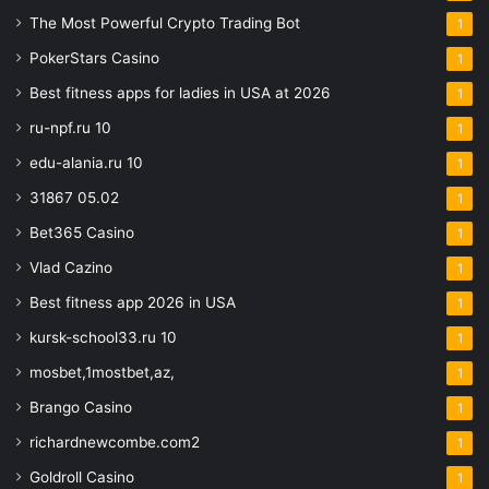
The Most Powerful Crypto Trading Bot
1
PokerStars Casino
1
Best fitness apps for ladies in USA at 2026
1
ru-npf.ru 10
1
edu-alania.ru 10
1
31867 05.02
1
Bet365 Casino
1
Vlad Cazino
1
Best fitness app 2026 in USA
1
kursk-school33.ru 10
1
mosbet,1mostbet,az,
1
Brango Casino
1
richardnewcombe.com2
1
Goldroll Casino
1