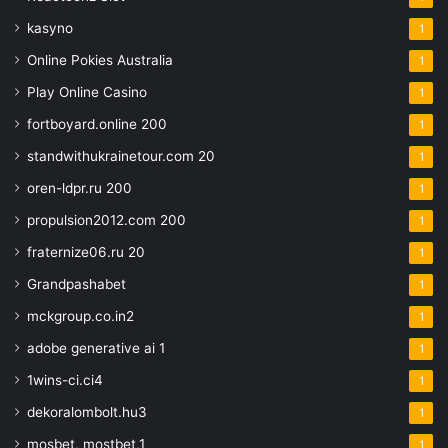
kasyno
1
Online Pokies Australia
1
Play Online Casino
1
fortboyard.online 200
1
standwithukrainetour.com 20
1
oren-ldpr.ru 200
1
propulsion2012.com 200
1
fraternize06.ru 20
1
Grandpashabet
1
mckgroup.co.in2
1
adobe generative ai 1
1
1wins-ci.ci4
1
dekoralombolt.hu3
1
mosbet, mostbet,1
1