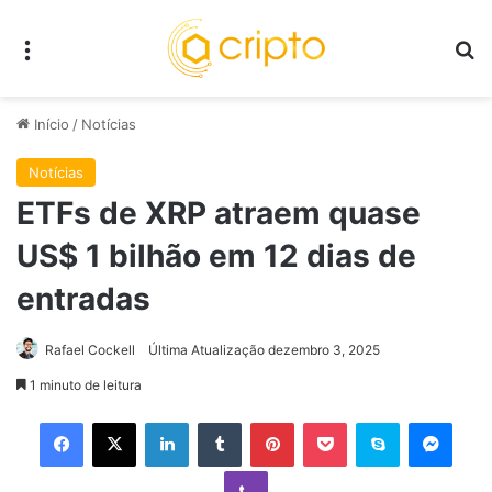
Menu
P
Início
/
Notícias
Notícias
ETFs de XRP atraem quase
US$ 1 bilhão em 12 dias de
entradas
Rafael Cockell
Última Atualização dezembro 3, 2025
1 minuto de leitura
Facebook
X
Linkedin
Tumblr
Pinterest
Pocket
Skype
Mess
Viber