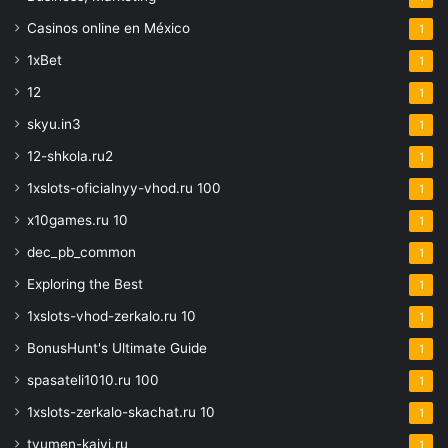
Casinos online en México
1
1xBet
1
12
1
skyu.in3
1
12-shkola.ru2
1
1xslots-oficialnyy-vhod.ru 100
1
x10games.ru 10
1
dec_pb_common
1
Exploring the Best
1
1xslots-vhod-zerkalo.ru 10
1
BonusHunt's Ultimate Guide
1
spasateli1010.ru 100
1
1xslots-zerkalo-skachat.ru 10
1
tyumen-kaiyi.ru
1