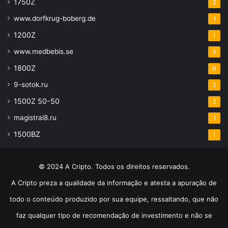
1750Z
3
www.dorfkrug-boberg.de
1
1200Z
1
www.medbebis.se
9
1800Z
9
9-sotok.ru
2
1500Z 50-50
2
magistral8.ru
1
1500BZ
1
© 2024 A Cripto. Todos os direitos reservados.
A Cripto preza a qualidade da informação e atesta a apuração de
todo o conteúdo produzido por sua equipe, ressaltando, que não
faz qualquer tipo de recomendação de investimento e não se