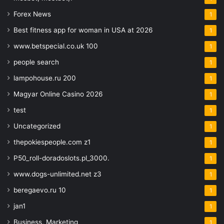
Forex News
1
Best fitness app for woman in USA at 2026
1
www.betspecial.co.uk 100
1
people search
1
lampohouse.ru 200
1
Magyar Online Casino 2026
1
test
1
Uncategorized
1
thepokiespeople.com z1
1
P50_roll-doradoslots.pl_3000.
1
www.dogs-unlimited.net z3
1
beregaevo.ru 10
1
jan1
1
Business, Marketing
1