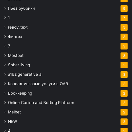
! Без рубрики
9
1
7
ready_text
5
Финтех
3
7
3
Mostbet
3
Sober living
3
a16z generative ai
3
Консалтинговые услуги в ОАЭ
3
Bookkeeping
2
Online Casino and Betting Platform
2
Melbet
2
NEW
2
4
2