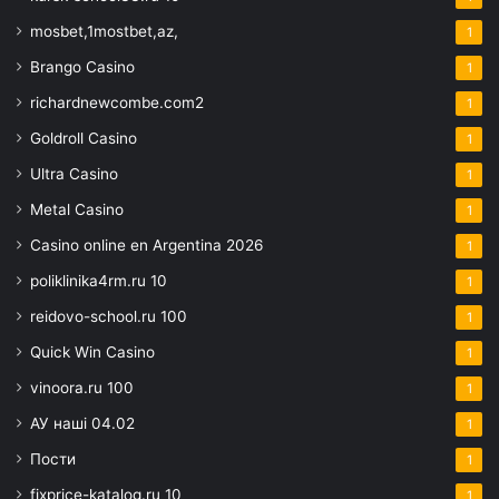
mosbet,1mostbet,az,
1
Brango Casino
1
richardnewcombe.com2
1
Goldroll Casino
1
Ultra Casino
1
Metal Casino
1
Casino online en Argentina 2026
1
poliklinika4rm.ru 10
1
reidovo-school.ru 100
1
Quick Win Casino
1
vinoora.ru 100
1
АУ наші 04.02
1
Пости
1
fixprice-katalog.ru 10
1