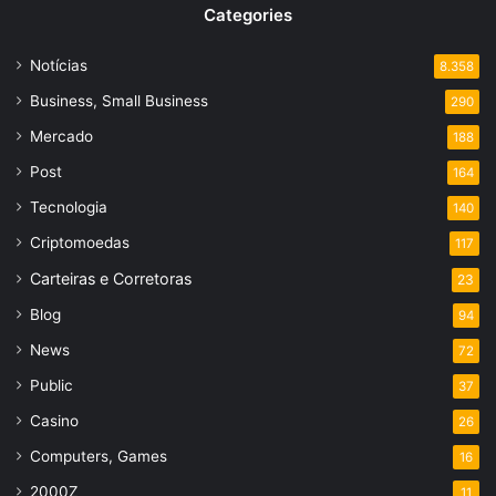
Categories
Notícias
8.358
Business, Small Business
290
Mercado
188
Post
164
Tecnologia
140
Criptomoedas
117
Carteiras e Corretoras
23
Blog
94
News
72
Public
37
Casino
26
Computers, Games
16
2000Z
11