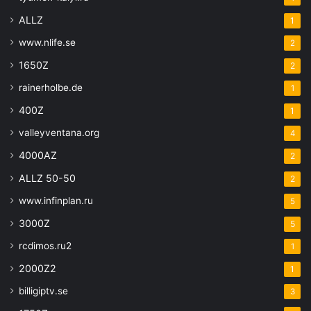
ALLZ
1
www.nlife.se
2
1650Z
2
rainerholbe.de
1
400Z
1
valleyventana.org
4
4000AZ
2
ALLZ 50-50
2
www.infinplan.ru
5
3000Z
5
rcdimos.ru2
1
2000Z2
1
billigiptv.se
3