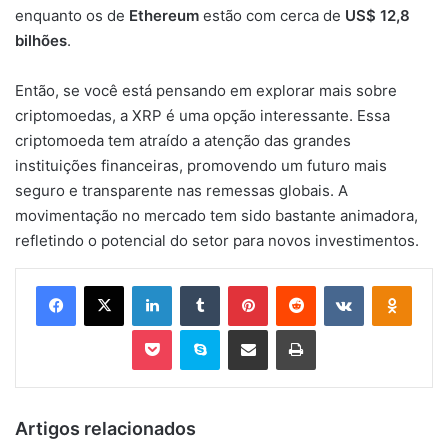
enquanto os de
Ethereum
estão com cerca de
US$ 12,8
bilhões
.
Então, se você está pensando em explorar mais sobre
criptomoedas, a XRP é uma opção interessante. Essa
criptomoeda tem atraído a atenção das grandes
instituições financeiras, promovendo um futuro mais
seguro e transparente nas remessas globais. A
movimentação no mercado tem sido bastante animadora,
refletindo o potencial do setor para novos investimentos.
Facebook
X
Linkedin
Tumblr
Pinterest
Reddit
VK
OK
Pocket
Skype
Compartilhar via e-mail
Imprimir
Artigos relacionados