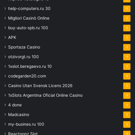
help-computers.ru 30
1
Migliori Casinò Online
1
buy-auto-spb.ru 100
1
APK
1
Sportaza Casino
1
otzivorgt.ru 100
1
1xslot.beregaevo.ru 10
1
codegarden20.com
1
Casino Utan Svensk Licens 2026
1
1xSlots Argentina Oficial Online Casino
1
4 done
1
Madcasino
1
my-busines.ru 100
1
Reactoonz Slot
1