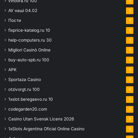
vinoora.ru 100
1
АУ наші 04.02
1
Пости
1
fixprice-katalog.ru 10
1
help-computers.ru 30
1
Migliori Casinò Online
1
buy-auto-spb.ru 100
1
APK
1
Sportaza Casino
1
otzivorgt.ru 100
1
1xslot.beregaevo.ru 10
1
codegarden20.com
1
Casino Utan Svensk Licens 2026
1
1xSlots Argentina Oficial Online Casino
1