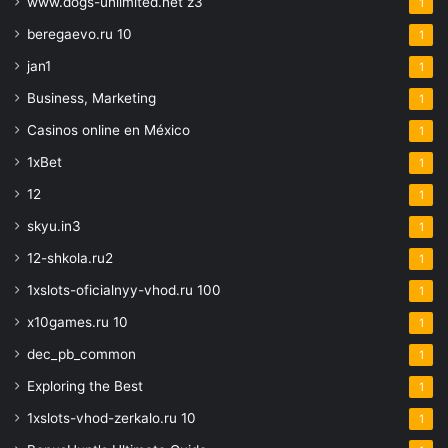
www.dogs-unlimited.net z3
1
beregaevo.ru 10
1
jan1
1
Business, Marketing
1
Casinos online en México
1
1xBet
1
12
1
skyu.in3
1
12-shkola.ru2
1
1xslots-oficialnyy-vhod.ru 100
1
x10games.ru 10
1
dec_pb_common
1
Exploring the Best
1
1xslots-vhod-zerkalo.ru 10
1