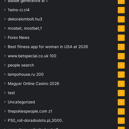
adobe generative ai 1
1
1wins-ci.ci4
1
dekoralombolt.hu3
1
mosbet, mostbet,1
1
Forex News
1
Best fitness app for woman in USA at 2026
1
www.betspecial.co.uk 100
1
people search
1
lampohouse.ru 200
1
Magyar Online Casino 2026
1
test
1
Uncategorized
1
thepokiespeople.com z1
1
P50_roll-doradoslots.pl_3000.
1