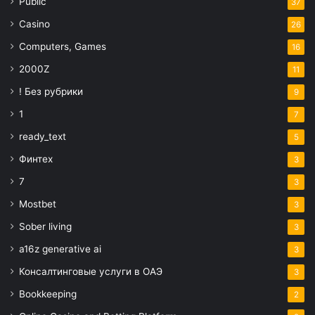
Public
37
Casino
26
Computers, Games
16
2000Z
11
! Без рубрики
9
1
7
ready_text
5
Финтех
3
7
3
Mostbet
3
Sober living
3
a16z generative ai
3
Консалтинговые услуги в ОАЭ
3
Bookkeeping
2