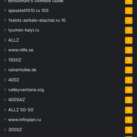
BonusHunt's Ultimate Guide
1
spasateli1010.ru 100
1
1xslots-zerkalo-skachat.ru 10
1
tyumen-kaiyi.ru
1
ALLZ
1
www.nlife.se
2
1650Z
2
rainerholbe.de
1
400Z
1
valleyventana.org
4
4000AZ
2
ALLZ 50-50
2
www.infinplan.ru
5
3000Z
5