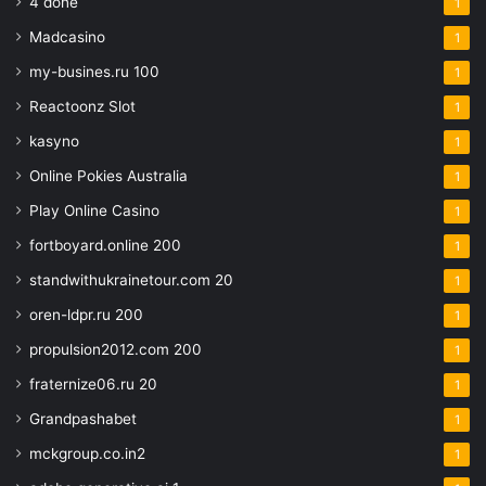
4 done
1
Madcasino
1
my-busines.ru 100
1
Reactoonz Slot
1
kasyno
1
Online Pokies Australia
1
Play Online Casino
1
fortboyard.online 200
1
standwithukrainetour.com 20
1
oren-ldpr.ru 200
1
propulsion2012.com 200
1
fraternize06.ru 20
1
Grandpashabet
1
mckgroup.co.in2
1