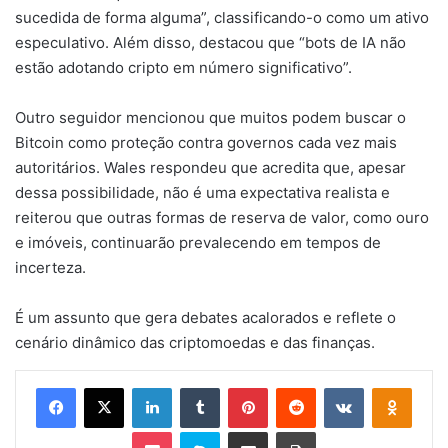
sucedida de forma alguma”, classificando-o como um ativo
especulativo. Além disso, destacou que “bots de IA não
estão adotando cripto em número significativo”.
Outro seguidor mencionou que muitos podem buscar o
Bitcoin como proteção contra governos cada vez mais
autoritários. Wales respondeu que acredita que, apesar
dessa possibilidade, não é uma expectativa realista e
reiterou que outras formas de reserva de valor, como ouro
e imóveis, continuarão prevalecendo em tempos de
incerteza.
É um assunto que gera debates acalorados e reflete o
cenário dinâmico das criptomoedas e das finanças.
Facebook
X
Linkedin
Tumblr
Pinterest
Reddit
VK
OK
Pocket
Skype
Compartilhar via e-mail
Imprimir