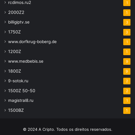
rcdimos.ru2
1
2000Z2
1
billigiptv.se
3
1750Z
3
www.dorfkrug-boberg.de
1
1200Z
1
www.medbebis.se
9
1800Z
9
9-sotok.ru
2
1500Z 50-50
2
magistral8.ru
1
1500BZ
1
© 2024 A Cripto. Todos os direitos reservados.