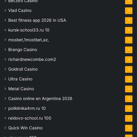
Bet365 Casino
1
Vlad Cazino
1
Best fitness app 2026 in USA
1
kursk-school33.ru 10
1
mosbet,1mostbet,az,
1
Brango Casino
1
richardnewcombe.com2
1
Goldroll Casino
1
Ultra Casino
1
Metal Casino
1
Casino online en Argentina 2026
1
poliklinika4rm.ru 10
1
reidovo-school.ru 100
1
Quick Win Casino
1