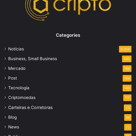
Categories
Notícias
8.358
Business, Small Business
290
Mercado
188
Post
164
Tecnologia
140
Criptomoedas
117
Carteiras e Corretoras
23
Blog
94
News
72