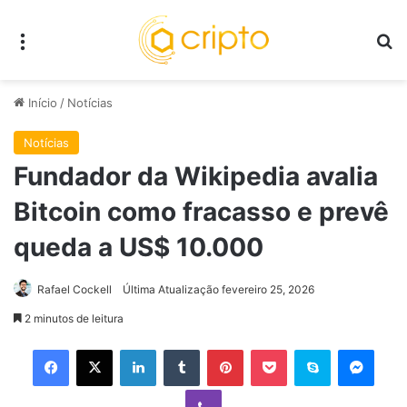
Menu
P
Início
/
Notícias
Notícias
Fundador da Wikipedia avalia
Bitcoin como fracasso e prevê
queda a US$ 10.000
Rafael Cockell
Última Atualização fevereiro 25, 2026
2 minutos de leitura
Facebook
X
Linkedin
Tumblr
Pinterest
Pocket
Skype
Mess
Viber