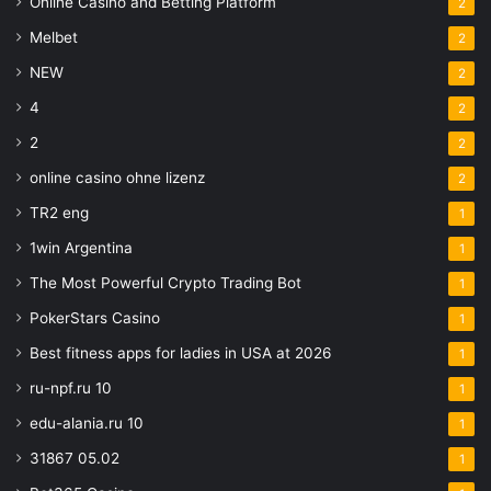
Online Casino and Betting Platform
2
Melbet
2
NEW
2
4
2
2
2
online casino ohne lizenz
2
TR2 eng
1
1win Argentina
1
The Most Powerful Crypto Trading Bot
1
PokerStars Casino
1
Best fitness apps for ladies in USA at 2026
1
ru-npf.ru 10
1
edu-alania.ru 10
1
31867 05.02
1