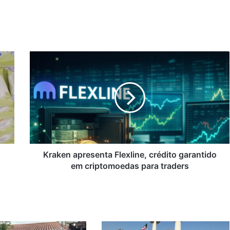
Kraken
apresenta
Flexline,
crédito
garantido
em
criptomoedas
para
traders
Kraken apresenta Flexline, crédito garantido
em criptomoedas para traders