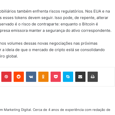
biliários também enfrenta riscos regulatórios. Nos EUA e na
s esses tokens devem seguir. Isso pode, de repente, alterar
ervado é o risco de contraparte: enquanto o Bitcoin é
presa emissora manter a segurança do ativo correspondente.
o nos volumes dessas novas negociações nas próximas
r a ideia de que o mercado de cripto está se consolidando
ro global.
Tumblr
Pinterest
Reddit
VK
OK
Pocket
Skype
Compartilhar via e-mail
Imprimir
m Marketing Digital. Cerca de 4 anos de experiência com redação de