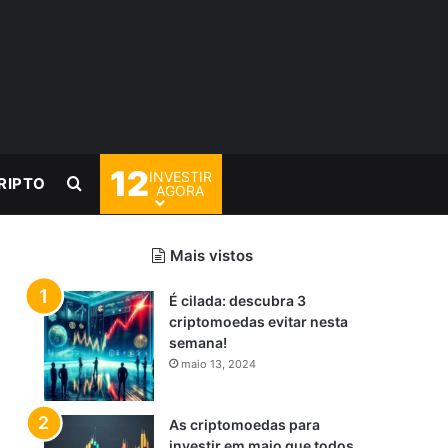
12
INVESTIR
Procurar por
RIPTO
AGORA
Mais vistos
É cilada: descubra 3
criptomoedas evitar nesta
semana!
maio 13, 2024
As criptomoedas para
investir em maio que todos