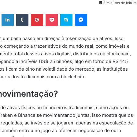
3 minutos de leitura
ok
X
Linkedin
Tumblr
Pinterest
Pocket
Skype
Messenger
um baita passo em direção à tokenização de ativos. Isso
o começando a trazer ativos do mundo real, como imóveis e
nto total desses ativos digitais, distribuídos na blockchain,
gando a incríveis US$ 25 bilhões, algo em torno de R$ 145
s ficam de olho na volatilidade do mercado, as instituições
mercados tradicionais com a blockchain.
 movimentação?
de ativos físicos ou financeiros tradicionais, como ações ou
Kraken e Binance se movimentando juntas, isso mostra que os
e reguladas, ao invés de se jogarem apenas na especulação de
e também entrou no jogo ao oferecer negociação de ouro