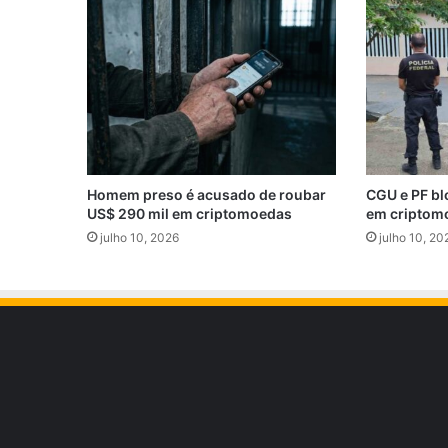
Homem preso é acusado de roubar
CGU e PF bl
US$ 290 mil em criptomoedas
em criptom
julho 10, 2026
julho 10, 20