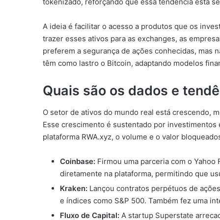
tokenizado, reforçando que essa tendência está s
A ideia é facilitar o acesso a produtos que os inv
trazer esses ativos para as exchanges, as empres
preferem a segurança de ações conhecidas, mas nã
têm como lastro o Bitcoin, adaptando modelos financ
Quais são os dados e tend
O setor de ativos do mundo real está crescendo,
Esse crescimento é sustentado por investimentos 
plataforma RWA.xyz, o volume e o valor bloqueado
Coinbase:
Firmou uma parceria com o Yahoo Fi
diretamente na plataforma, permitindo que usu
Kraken:
Lançou contratos perpétuos de ações
e índices como S&P 500. Também fez uma integ
Fluxo de Capital:
A startup Superstate arreca