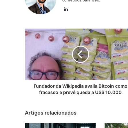
conteúdos para web.
Linkedin
Fundador
da
Wikipedia
avalia
Bitcoin
como
fracasso
e
prevê
queda
Fundador da Wikipedia avalia Bitcoin como
a
fracasso e prevê queda a US$ 10.000
US$
10.000
Artigos relacionados