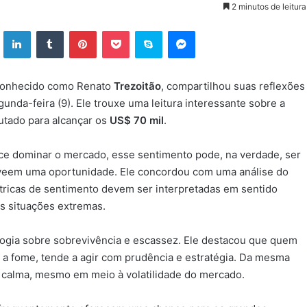
2 minutos de leitura
ok
X
Linkedin
Tumblr
Pinterest
Pocket
Skype
Messenger
conhecido como Renato
Trezoitão
, compartilhou suas reflexões
gunda-feira (9). Ele trouxe uma leitura interessante sobre a
utado para alcançar os
US$ 70 mil
.
ece dominar o mercado, esse sentimento pode, na verdade, ser
 veem uma oportunidade. Ele concordou com uma análise do
étricas de sentimento devem ser interpretadas em sentido
as situações extremas.
logia sobre sobrevivência e escassez. Ele destacou que quem
ou a fome, tende a agir com prudência e estratégia. Da mesma
 calma, mesmo em meio à volatilidade do mercado.