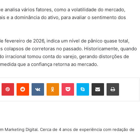
 analisa vários fatores, como a volatilidade do mercado,
s e a dominância do ativo, para avaliar o sentimento dos
 de fevereiro de 2026, indica um nível de pânico quase total,
s colapsos de corretoras no passado. Historicamente, quando
edo irracional tomou conta do varejo, gerando distorções de
 medida que a confiança retorna ao mercado.
Tumblr
Pinterest
Reddit
VK
OK
Pocket
Skype
Compartilhar via e-mail
Imprimir
m Marketing Digital. Cerca de 4 anos de experiência com redação de