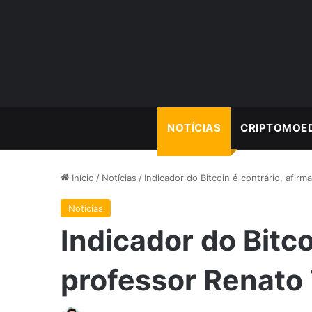
NOTÍCIAS
CRIPTOMOE
Início
/
Notícias
/
Indicador do Bitcoin é contrário, afir
Notícias
Indicador do Bitco
professor Renato 