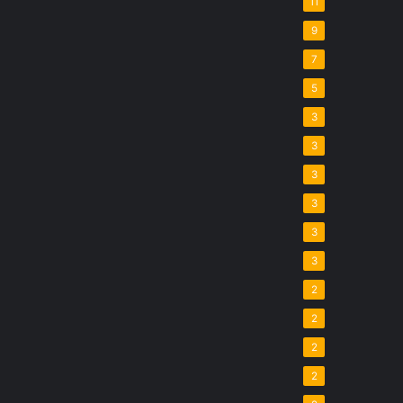
11
9
7
5
3
3
3
3
3
3
2
2
2
2