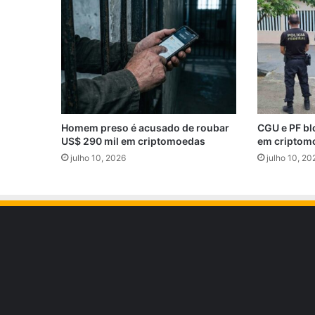
Homem preso é acusado de roubar
CGU e PF bl
US$ 290 mil em criptomoedas
em criptom
julho 10, 2026
julho 10, 20