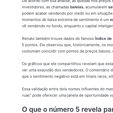
De acordo com sua análise, as quedas nos preços
investidores, as chamadas
baleias
, acumularem
sa
podem acabar vendendo por medo ou em situações 
momentos de baixa extrema de sentimento é um
e
vê vendendo no fundo, enquanto o capital inteligen
Renato também trouxe dados do famoso
Índice de
5 pontos. Ele observou que, historicamente, os m
costumam coincidir com pontos de preços baixos,
Os gráficos que ele compartilhou revelam que es
ver uma exaustão dos vendedores. O comentário de
que o sentimento negativo está em níveis raros, sit
Essa validação entre dois nomes influentes do max
ruas” pode oferecer uma janela de oportunidade va
O que o número 5 revela pa