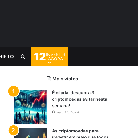
12
INVESTIR
Procurar por
RIPTO
AGORA
Mais vistos
É cilada: descubra 3
criptomoedas evitar nesta
semana!
maio 13, 2024
As criptomoedas para
investir em maio que todos