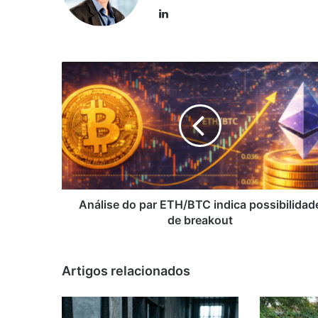
Linkedin
Análise
do
par
ETH/BTC
indica
possibilidade
de
breakout
Análise do par ETH/BTC indica possibilidad
de breakout
Artigos relacionados