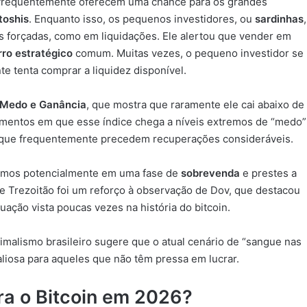
 frequentemente oferecem uma chance para os grandes
toshis
. Enquanto isso, os pequenos investidores, ou
sardinhas
,
forçadas, como em liquidações. Ele alertou que vender em
rro estratégico
comum. Muitas vezes, o pequeno investidor se
te tenta comprar a liquidez disponível.
 Medo e Ganância
, que mostra que raramente ele cai abaixo de
omentos em que esse índice chega a níveis extremos de “medo”
 que frequentemente precedem recuperações consideráveis.
tamos potencialmente em uma fase de
sobrevenda
e prestes a
 Trezoitão foi um reforço à observação de Dov, que destacou
uação vista poucas vezes na história do bitcoin.
imalismo brasileiro sugere que o atual cenário de “sangue nas
liosa para aqueles que não têm pressa em lucrar.
ra o Bitcoin em 2026?