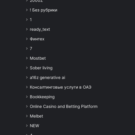
2000Z
! Без рубрики
1
ready_text
Финтех
7
Mostbet
Sober living
a16z generative ai
Консалтинговые услуги в ОАЭ
Bookkeeping
Online Casino and Betting Platform
Melbet
NEW