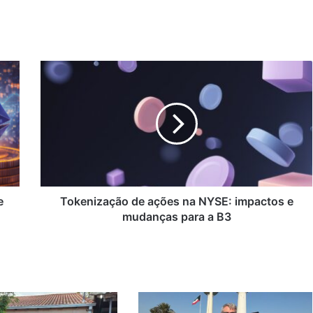
Tokenização
de
ações
na
NYSE:
impactos
e
mudanças
para
a
e
Tokenização de ações na NYSE: impactos e
B3
mudanças para a B3