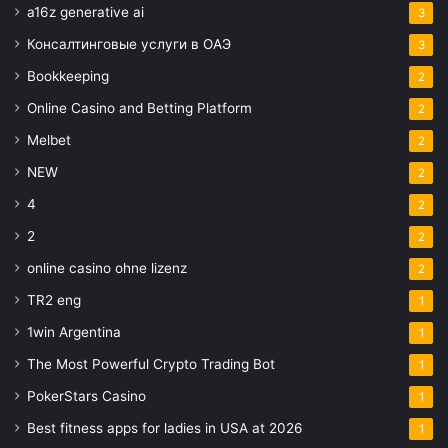
a16z generative ai
3
Консалтинговые услуги в ОАЭ
3
Bookkeeping
2
Online Casino and Betting Platform
2
Melbet
2
NEW
2
4
2
2
2
online casino ohne lizenz
2
TR2 eng
1
1win Argentina
1
The Most Powerful Crypto Trading Bot
1
PokerStars Casino
1
Best fitness apps for ladies in USA at 2026
1