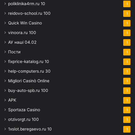
poliklinika4rm.ru 10
1
reidovo-school.ru 100
1
Quick Win Casino
1
vinoora.ru 100
1
АУ наші 04.02
1
Пости
1
fixprice-katalog.ru 10
1
help-computers.ru 30
1
Migliori Casinò Online
1
buy-auto-spb.ru 100
1
APK
1
Sportaza Casino
1
otzivorgt.ru 100
1
1xslot.beregaevo.ru 10
1