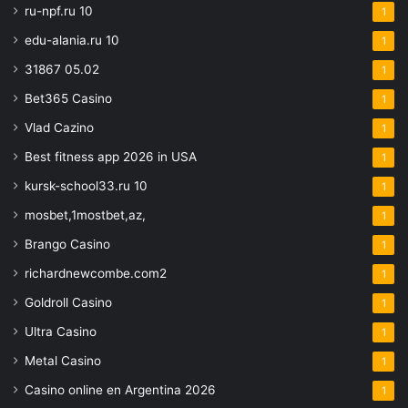
ru-npf.ru 10
1
edu-alania.ru 10
1
31867 05.02
1
Bet365 Casino
1
Vlad Cazino
1
Best fitness app 2026 in USA
1
kursk-school33.ru 10
1
mosbet,1mostbet,az,
1
Brango Casino
1
richardnewcombe.com2
1
Goldroll Casino
1
Ultra Casino
1
Metal Casino
1
Casino online en Argentina 2026
1