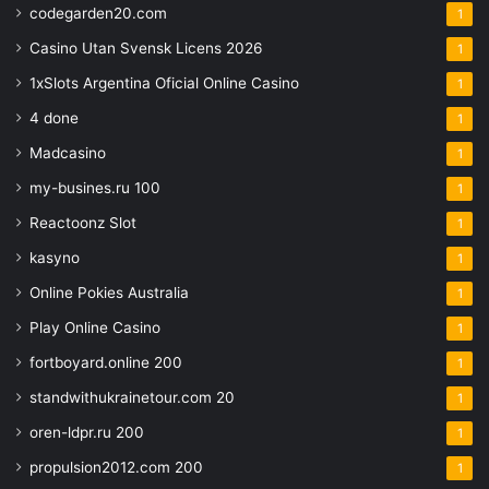
codegarden20.com
1
Casino Utan Svensk Licens 2026
1
1xSlots Argentina Oficial Online Casino
1
4 done
1
Madcasino
1
my-busines.ru 100
1
Reactoonz Slot
1
kasyno
1
Online Pokies Australia
1
Play Online Casino
1
fortboyard.online 200
1
standwithukrainetour.com 20
1
oren-ldpr.ru 200
1
propulsion2012.com 200
1