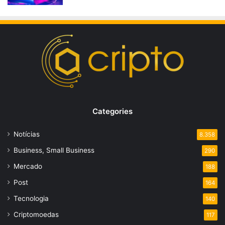
Categories
Notícias
8.358
Business, Small Business
290
Mercado
188
Post
164
Tecnologia
140
Criptomoedas
117