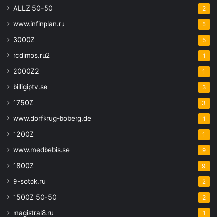
ALLZ 50-50
2
www.infinplan.ru
5
3000Z
5
rcdimos.ru2
1
2000Z2
1
billigiptv.se
3
1750Z
3
www.dorfkrug-boberg.de
1
1200Z
1
www.medbebis.se
9
1800Z
9
9-sotok.ru
2
1500Z 50-50
2
magistral8.ru
1