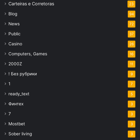
Carteiras e Corretoras
23
Blog
94
News
72
Public
37
Casino
26
Computers, Games
16
2000Z
11
! Без рубрики
9
1
7
ready_text
5
Финтех
3
7
3
Mostbet
3
Sober living
3