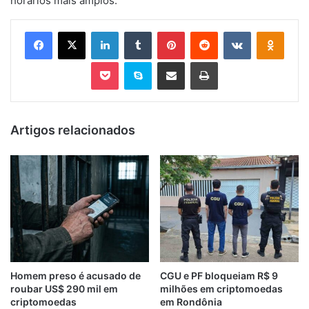
horários mais amplos.
Facebook
X
Linkedin
Tumblr
Pinterest
Reddit
VK
OK
Pocket
Skype
Compartilhar via e-mail
Imprimir
Artigos relacionados
Homem preso é acusado de
CGU e PF bloqueiam R$ 9
roubar US$ 290 mil em
milhões em criptomoedas
criptomoedas
em Rondônia