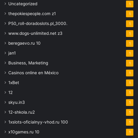
Uncategorized
1
thepokiespeople.com z1
1
P50_roll-doradoslots.pl_3000.
1
www.dogs-unlimited.net z3
1
beregaevo.ru 10
1
jan1
1
Business, Marketing
1
Casinos online en México
1
1xBet
1
12
1
skyu.in3
1
12-shkola.ru2
1
1xslots-oficialnyy-vhod.ru 100
1
x10games.ru 10
1