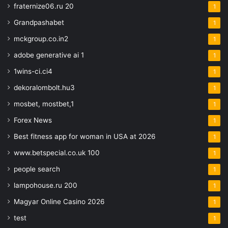
fraternize06.ru 20
1
Grandpashabet
1
mckgroup.co.in2
1
adobe generative ai 1
1
1wins-ci.ci4
1
dekoralombolt.hu3
1
mosbet, mostbet,1
1
Forex News
1
Best fitness app for woman in USA at 2026
1
www.betspecial.co.uk 100
1
people search
1
lampohouse.ru 200
1
Magyar Online Casino 2026
1
test
1