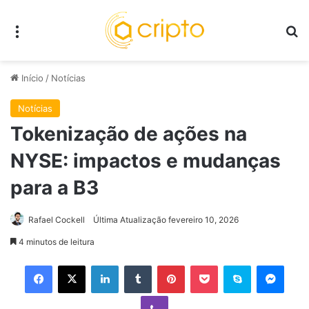
Menu
P
Início
/
Notícias
Notícias
Tokenização de ações na
NYSE: impactos e mudanças
para a B3
Rafael Cockell
Última Atualização fevereiro 10, 2026
4 minutos de leitura
Facebook
X
Linkedin
Tumblr
Pinterest
Pocket
Skype
Mess
Viber