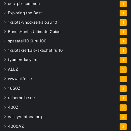
dec_pb_common
1
Exploring the Best
1
1xslots-vhod-zerkalo.ru 10
1
BonusHunt's Ultimate Guide
1
spasateli1010.ru 100
1
1xslots-zerkalo-skachat.ru 10
1
tyumen-kaiyi.ru
1
ALLZ
1
www.nlife.se
2
1650Z
2
rainerholbe.de
1
400Z
1
valleyventana.org
4
4000AZ
2