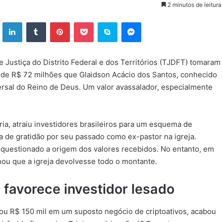
2 minutos de leitura
ok
X
Linkedin
Tumblr
Pinterest
Pocket
Skype
Messenger
Justiça do Distrito Federal e dos Territórios (TJDFT) tomaram
de R$ 72 milhões que Glaidson Acácio dos Santos, conhecido
versal do Reino de Deus. Um valor avassalador, especialmente
a, atraiu investidores brasileiros para um esquema de
 de gratidão por seu passado como ex-pastor na igreja.
a questionado a origem dos valores recebidos. No entanto, em
nou que a igreja devolvesse todo o montante.
favorece investidor lesado
ocou R$ 150 mil em um suposto negócio de criptoativos, acabou