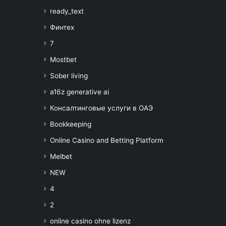
ready_text
Финтех
7
Mostbet
Sober living
a16z generative ai
Консалтинговые услуги в ОАЭ
Bookkeeping
Online Casino and Betting Platform
Melbet
NEW
4
2
online casino ohne lizenz