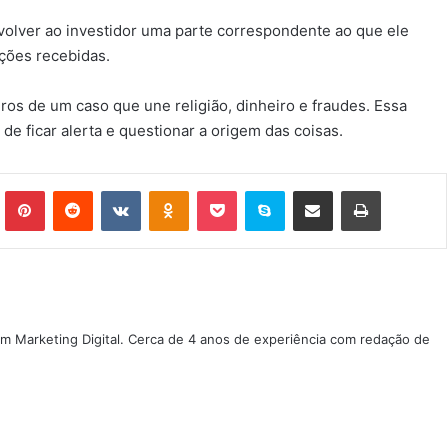
evolver ao investidor uma parte correspondente ao que ele
ções recebidas.
ros de um caso que une religião, dinheiro e fraudes. Essa
de ficar alerta e questionar a origem das coisas.
Tumblr
Pinterest
Reddit
VK
OK
Pocket
Skype
Compartilhar via e-mail
Imprimir
m Marketing Digital. Cerca de 4 anos de experiência com redação de