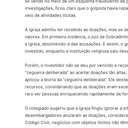
se vendo no meio de um esquema fraudulento de pir
investigações, ficou claro que o golpista havia re
veio de atividades ilícitas.
A igreja admitiu ter recebido as doações, mas se
valores. Em primeira instância, o juiz de Sobradinh
a igreja, absolvendo-a das acusações. E assim, o g
investido, enquanto a instituição religiosa saiu iles
Porém, o investidor não se deu por vencido e reco
“cegueira deliberada” ao aceitar doações tão altas
aplicou a teoria da “cegueira deliberada”. Ele dest
recursos, considerando que as doações eram exces
raro ver pessoas enriquecendo rapidamente de for
O colegiado sugeriu que a igreja fingiu ignorar a si
desembargadores anularam as doações, considerand
Código Civil, negócios com objetos ilícitos não têm