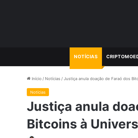
NOTÍCIAS
CRIPTOMOE
Início
/
Notícias
/
Justiça anula doação de Faraó dos Bitc
Notícias
Justiça anula doa
Bitcoins à Univers