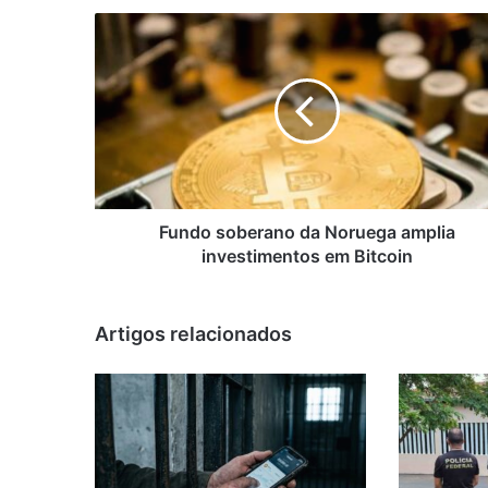
Fundo
soberano
da
Noruega
amplia
investimentos
em
Bitcoin
Fundo soberano da Noruega amplia
investimentos em Bitcoin
Artigos relacionados