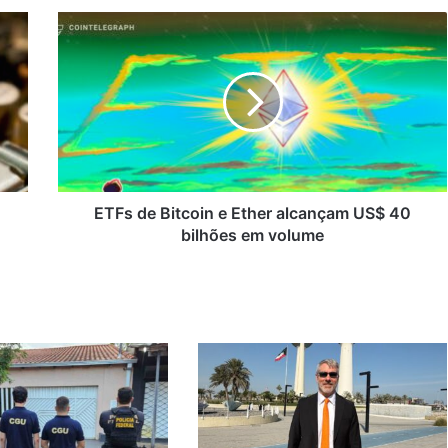
ETFs
de
Bitcoin
e
Ether
alcançam
US$
40
bilhões
em
ETFs de Bitcoin e Ether alcançam US$ 40
volume
bilhões em volume