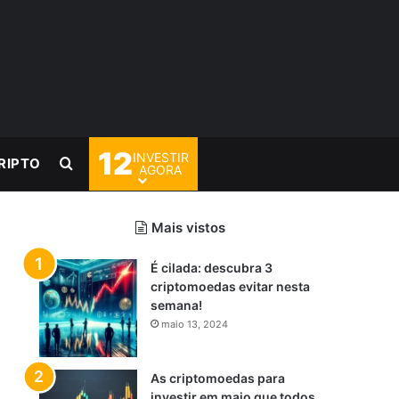
12
INVESTIR
Procurar por
RIPTO
AGORA
Mais vistos
É cilada: descubra 3
criptomoedas evitar nesta
semana!
maio 13, 2024
As criptomoedas para
investir em maio que todos