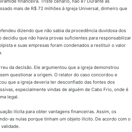
âmide financeira. Triste cenário, não é? Durante as
passado mais de R$ 72 milhões à Igreja Universal, dinheiro que
 defendeu dizendo que não sabia da procedência duvidosa dos
o decidiu que não havia provas suficientes para responsabilizar
olpista e suas empresas foram condenados a restituir o valor
a.
rreu da decisão. Ele argumentou que a igreja demonstrou
, sem questionar a origem. O relator do caso concordou e
acou que a igreja deveria ter desconfiado das fontes dos
sivas, especialmente vindas de alguém de Cabo Frio, onde é
ma legal.
tuação ilícita para obter vantagens financeiras. Assim, os
o-as nulas porque tinham um objeto ilícito. De acordo com o
 validade.