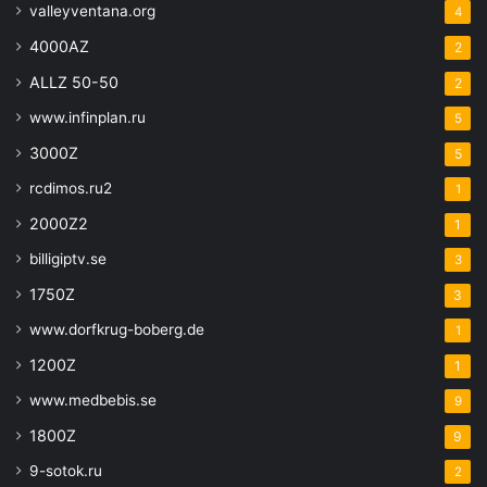
valleyventana.org
4
4000AZ
2
ALLZ 50-50
2
www.infinplan.ru
5
3000Z
5
rcdimos.ru2
1
2000Z2
1
billigiptv.se
3
1750Z
3
www.dorfkrug-boberg.de
1
1200Z
1
www.medbebis.se
9
1800Z
9
9-sotok.ru
2