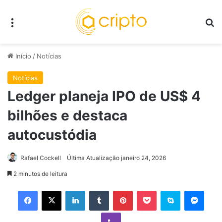
Menu
P
Início
/
Notícias
Notícias
Ledger planeja IPO de US$ 4
bilhões e destaca
autocustódia
Rafael Cockell
Última Atualização janeiro 24, 2026
2 minutos de leitura
Facebook
X
Linkedin
Tumblr
Pinterest
Pocket
Skype
Mess
Viber