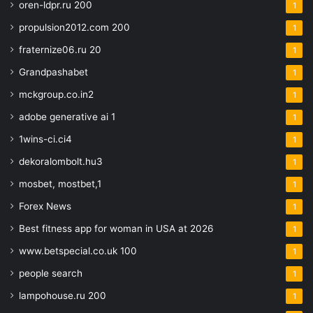
oren-ldpr.ru 200
1
propulsion2012.com 200
1
fraternize06.ru 20
1
Grandpashabet
1
mckgroup.co.in2
1
adobe generative ai 1
1
1wins-ci.ci4
1
dekoralombolt.hu3
1
mosbet, mostbet,1
1
Forex News
1
Best fitness app for woman in USA at 2026
1
www.betspecial.co.uk 100
1
people search
1
lampohouse.ru 200
1