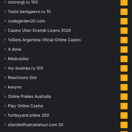
otzivorgt.ru 100
1
1xslot.beregaevo.ru 10
1
codegarden20.com
1
Casino Utan Svensk Licens 2026
1
1xSlots Argentina Oficial Online Casino
1
4 done
1
Madcasino
1
my-busines.ru 100
1
Reactoonz Slot
1
kasyno
1
Online Pokies Australia
1
Play Online Casino
1
fortboyard.online 200
1
standwithukrainetour.com 20
1