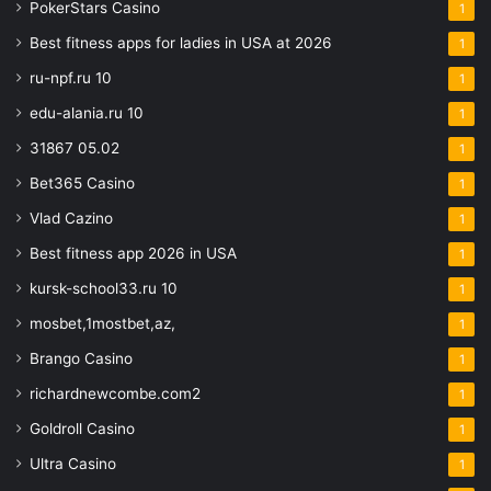
PokerStars Casino
1
Best fitness apps for ladies in USA at 2026
1
ru-npf.ru 10
1
edu-alania.ru 10
1
31867 05.02
1
Bet365 Casino
1
Vlad Cazino
1
Best fitness app 2026 in USA
1
kursk-school33.ru 10
1
mosbet,1mostbet,az,
1
Brango Casino
1
richardnewcombe.com2
1
Goldroll Casino
1
Ultra Casino
1