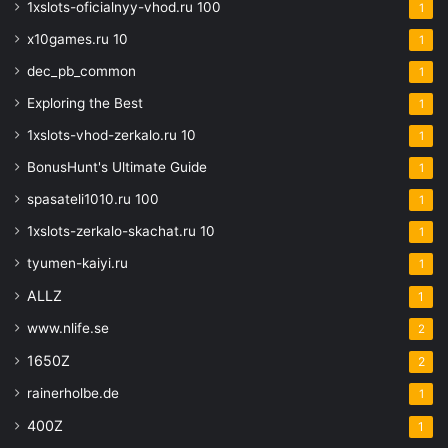
1xslots-oficialnyy-vhod.ru 100
1
x10games.ru 10
1
dec_pb_common
1
Exploring the Best
1
1xslots-vhod-zerkalo.ru 10
1
BonusHunt's Ultimate Guide
1
spasateli1010.ru 100
1
1xslots-zerkalo-skachat.ru 10
1
tyumen-kaiyi.ru
1
ALLZ
1
www.nlife.se
2
1650Z
2
rainerholbe.de
1
400Z
1