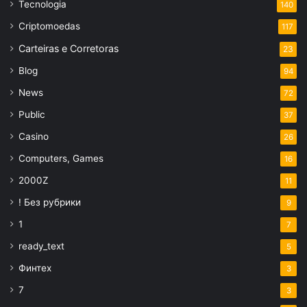
Tecnologia
140
Criptomoedas
117
Carteiras e Corretoras
23
Blog
94
News
72
Public
37
Casino
26
Computers, Games
16
2000Z
11
! Без рубрики
9
1
7
ready_text
5
Финтех
3
7
3