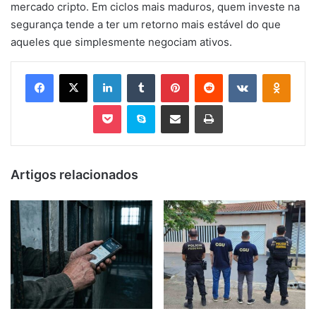
mercado cripto. Em ciclos mais maduros, quem investe na
segurança tende a ter um retorno mais estável do que
aqueles que simplesmente negociam ativos.
Facebook
X
Linkedin
Tumblr
Pinterest
Reddit
VK
OK
Pocket
Skype
Compartilhar via e-mail
Imprimir
Artigos relacionados