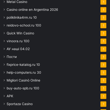
Metal Casino
1
Casino online en Argentina 2026
1
poliklinika4rm.ru 10
1
reidovo-school.ru 100
1
Quick Win Casino
1
vinoora.ru 100
1
АУ наші 04.02
1
Пости
1
fixprice-katalog.ru 10
1
help-computers.ru 30
1
Migliori Casinò Online
1
buy-auto-spb.ru 100
1
APK
1
Sportaza Casino
1