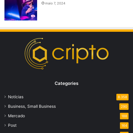
maio 7, 2024
Categories
Notícias
8.358
Business, Small Business
290
Mercado
188
Post
164