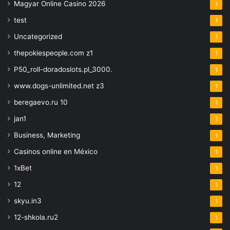
Magyar Online Casino 2026
1
test
1
Uncategorized
1
thepokiespeople.com z1
1
P50_roll-doradoslots.pl_3000.
1
www.dogs-unlimited.net z3
1
beregaevo.ru 10
1
jan1
1
Business, Marketing
1
Casinos online en México
1
1xBet
1
12
1
skyu.in3
1
12-shkola.ru2
1