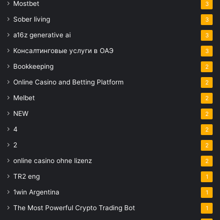
Mostbet
3
Sober living
3
a16z generative ai
3
Консалтинговые услуги в ОАЭ
3
Bookkeeping
2
Online Casino and Betting Platform
2
Melbet
2
NEW
2
4
2
2
2
online casino ohne lizenz
2
TR2 eng
1
1win Argentina
1
The Most Powerful Crypto Trading Bot
1