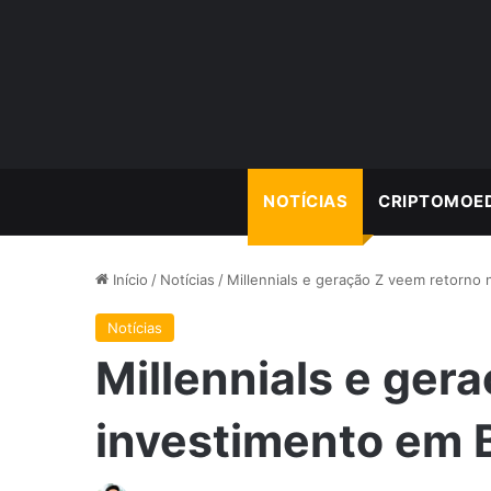
NOTÍCIAS
CRIPTOMOE
Início
/
Notícias
/
Millennials e geração Z veem retorno 
Notícias
Millennials e ger
investimento em B