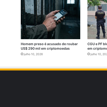
Homem preso é acusado de roubar
CGU e PF bl
US$ 290 mil em criptomoedas
em criptom
julho 10, 2026
julho 10, 20