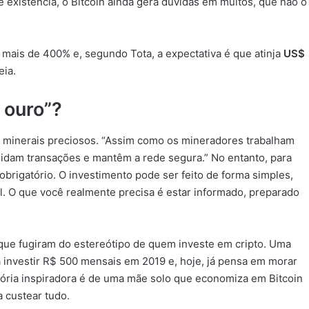
existência, o Bitcoin ainda gera dúvidas em muitos, que não o
 mais de 400% e, segundo Tota, a expectativa é que atinja
US$
eia.
 ouro”?
e minerais preciosos. “Assim como os mineradores trabalham
alidam transações e mantêm a rede segura.” No entanto, para
 obrigatório. O investimento pode ser feito de forma simples,
al. O que você realmente precisa é estar informado, preparado
 que fugiram do estereótipo de quem investe em cripto. Uma
 investir R$ 500 mensais em 2019 e, hoje, já pensa em morar
stória inspiradora é de uma mãe solo que economiza em Bitcoin
a custear tudo.