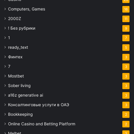
Computers, Games
16
2000Z
11
! Без рубрики
9
1
7
ready_text
5
Финтех
3
7
3
Mostbet
3
Sober living
3
a16z generative ai
3
Консалтинговые услуги в ОАЭ
3
Bookkeeping
2
Online Casino and Betting Platform
2
Melbet
2