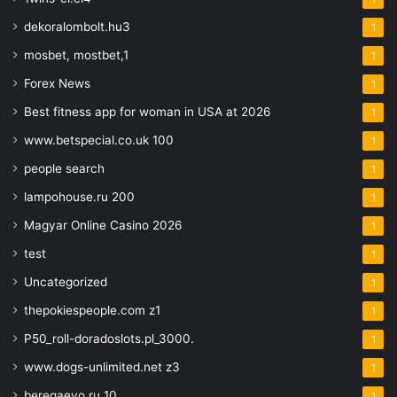
dekoralombolt.hu3
1
mosbet, mostbet,1
1
Forex News
1
Best fitness app for woman in USA at 2026
1
www.betspecial.co.uk 100
1
people search
1
lampohouse.ru 200
1
Magyar Online Casino 2026
1
test
1
Uncategorized
1
thepokiespeople.com z1
1
P50_roll-doradoslots.pl_3000.
1
www.dogs-unlimited.net z3
1
beregaevo.ru 10
1