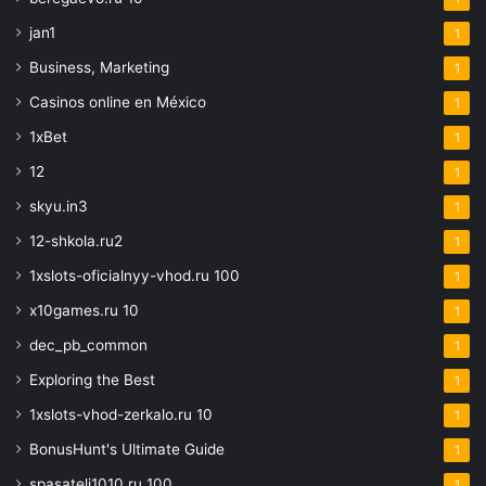
jan1
1
Business, Marketing
1
Casinos online en México
1
1xBet
1
12
1
skyu.in3
1
12-shkola.ru2
1
1xslots-oficialnyy-vhod.ru 100
1
x10games.ru 10
1
dec_pb_common
1
Exploring the Best
1
1xslots-vhod-zerkalo.ru 10
1
BonusHunt's Ultimate Guide
1
spasateli1010.ru 100
1