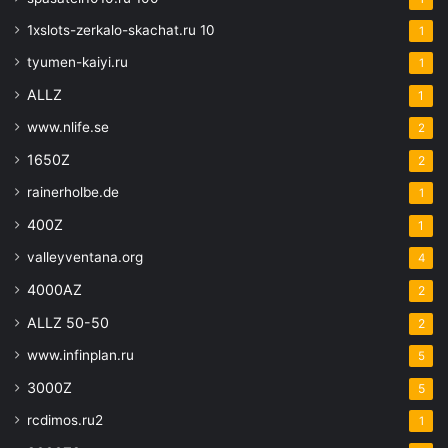
1xslots-zerkalo-skachat.ru 10
1
tyumen-kaiyi.ru
1
ALLZ
1
www.nlife.se
2
1650Z
2
rainerholbe.de
1
400Z
1
valleyventana.org
4
4000AZ
2
ALLZ 50-50
2
www.infinplan.ru
5
3000Z
5
rcdimos.ru2
1