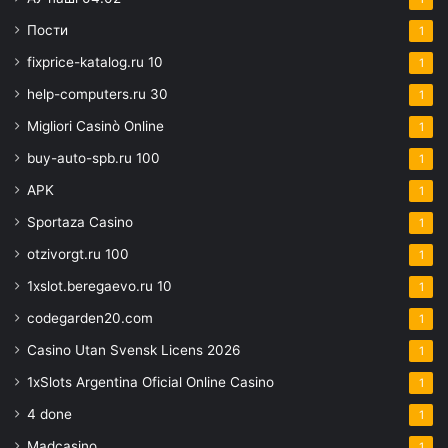
Пости
1
fixprice-katalog.ru 10
1
help-computers.ru 30
1
Migliori Casinò Online
1
buy-auto-spb.ru 100
1
APK
1
Sportaza Casino
1
otzivorgt.ru 100
1
1xslot.beregaevo.ru 10
1
codegarden20.com
1
Casino Utan Svensk Licens 2026
1
1xSlots Argentina Oficial Online Casino
1
4 done
1
Madcasino
1