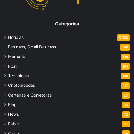
Categories
Notícias
8.358
Business, Small Business
290
Mercado
188
Post
164
Tecnologia
140
Criptomoedas
117
Carteiras e Corretoras
23
Blog
94
News
72
Public
37
Casino
26