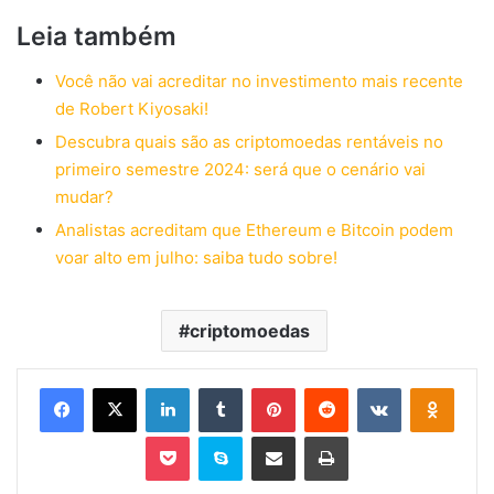
Leia também
Você não vai acreditar no investimento mais recente
de Robert Kiyosaki!
Descubra quais são as criptomoedas rentáveis no
primeiro semestre 2024: será que o cenário vai
mudar?
Analistas acreditam que Ethereum e Bitcoin podem
voar alto em julho: saiba tudo sobre!
criptomoedas
Facebook
X
Linkedin
Tumblr
Pinterest
Reddit
VK
OK
Pocket
Skype
Compartilhar via e-mail
Imprimir