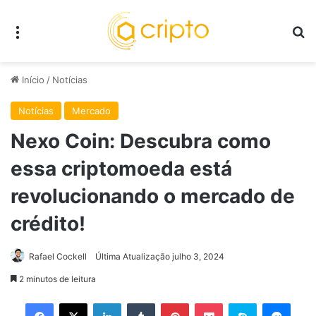
Menu
P
Início
/
Notícias
Notícias
Mercado
Nexo Coin: Descubra como
essa criptomoeda está
revolucionando o mercado de
crédito!
Rafael Cockell
Última Atualização julho 3, 2024
2 minutos de leitura
Facebook
X
Linkedin
Tumblr
Pinterest
Pocket
Skype
Mess