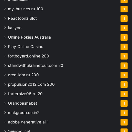
my-busines.ru 100
1
Reactoonz Slot
1
kasyno
1
Online Pokies Australia
1
Play Online Casino
1
fortboyard.online 200
1
standwithukrainetour.com 20
1
oren-ldpr.ru 200
1
propulsion2012.com 200
1
fraternize06.ru 20
1
Grandpashabet
1
mckgroup.co.in2
1
adobe generative ai 1
1
1wins-ci.ci4
1