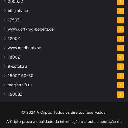
2000Z2
1
billigiptv.se
3
1750Z
3
www.dorfkrug-boberg.de
1
1200Z
1
www.medbebis.se
9
1800Z
9
9-sotok.ru
2
1500Z 50-50
2
magistral8.ru
1
1500BZ
1
© 2024 A Cripto. Todos os direitos reservados.
A Cripto preza a qualidade da informação e atesta a apuração de