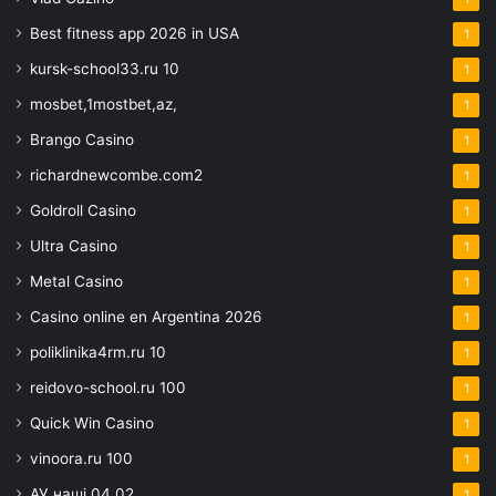
Best fitness app 2026 in USA
1
kursk-school33.ru 10
1
mosbet,1mostbet,az,
1
Brango Casino
1
richardnewcombe.com2
1
Goldroll Casino
1
Ultra Casino
1
Metal Casino
1
Casino online en Argentina 2026
1
poliklinika4rm.ru 10
1
reidovo-school.ru 100
1
Quick Win Casino
1
vinoora.ru 100
1
АУ наші 04.02
1