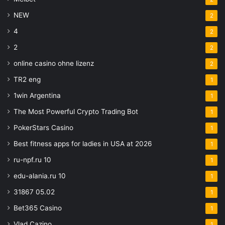
NEW
2
4
2
2
2
online casino ohne lizenz
2
TR2 eng
1
1win Argentina
1
The Most Powerful Crypto Trading Bot
1
PokerStars Casino
1
Best fitness apps for ladies in USA at 2026
1
ru-npf.ru 10
1
edu-alania.ru 10
1
31867 05.02
1
Bet365 Casino
1
Vlad Cazino
1