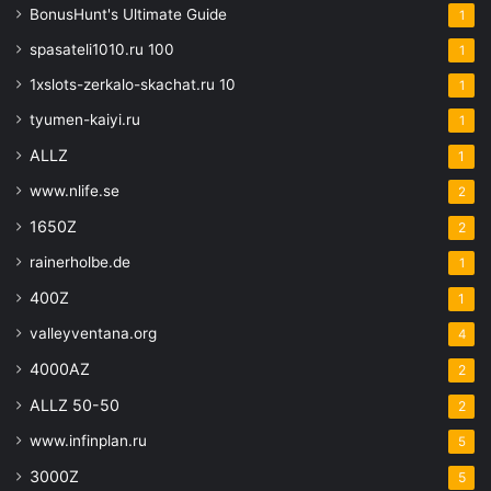
BonusHunt's Ultimate Guide
1
spasateli1010.ru 100
1
1xslots-zerkalo-skachat.ru 10
1
tyumen-kaiyi.ru
1
ALLZ
1
www.nlife.se
2
1650Z
2
rainerholbe.de
1
400Z
1
valleyventana.org
4
4000AZ
2
ALLZ 50-50
2
www.infinplan.ru
5
3000Z
5