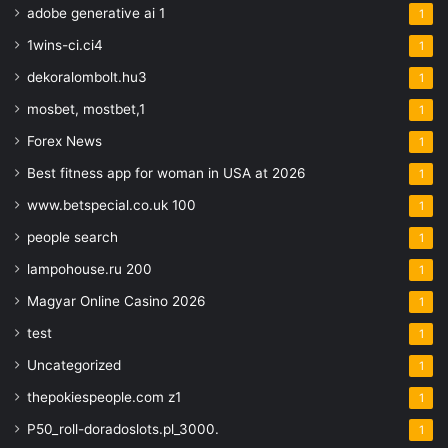
adobe generative ai 1
1
1wins-ci.ci4
1
dekoralombolt.hu3
1
mosbet, mostbet,1
1
Forex News
1
Best fitness app for woman in USA at 2026
1
www.betspecial.co.uk 100
1
people search
1
lampohouse.ru 200
1
Magyar Online Casino 2026
1
test
1
Uncategorized
1
thepokiespeople.com z1
1
P50_roll-doradoslots.pl_3000.
1