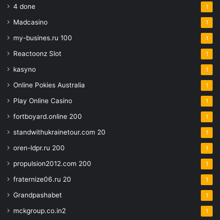
4 done
1
Madcasino
1
my-busines.ru 100
1
Reactoonz Slot
1
kasyno
1
Online Pokies Australia
1
Play Online Casino
1
fortboyard.online 200
1
standwithukrainetour.com 20
1
oren-ldpr.ru 200
1
propulsion2012.com 200
1
fraternize06.ru 20
1
Grandpashabet
1
mckgroup.co.in2
1