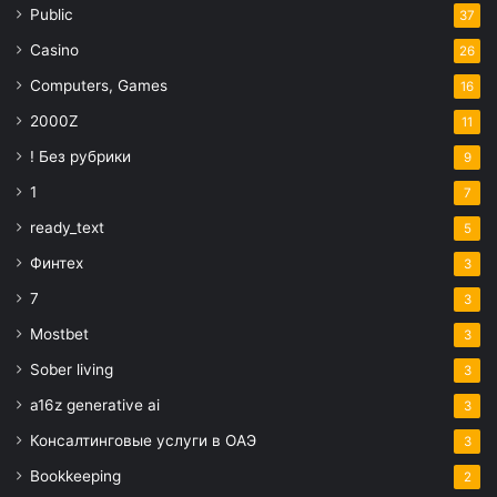
Public
37
Casino
26
Computers, Games
16
2000Z
11
! Без рубрики
9
1
7
ready_text
5
Финтех
3
7
3
Mostbet
3
Sober living
3
a16z generative ai
3
Консалтинговые услуги в ОАЭ
3
Bookkeeping
2