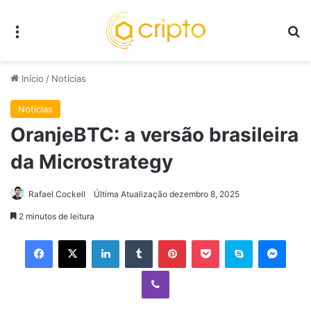
Menu
P
Início
/
Notícias
Notícias
OranjeBTC: a versão brasileira
da Microstrategy
Rafael Cockell
Última Atualização dezembro 8, 2025
2 minutos de leitura
Facebook
X
Linkedin
Tumblr
Pinterest
Pocket
Skype
Mess
Viber