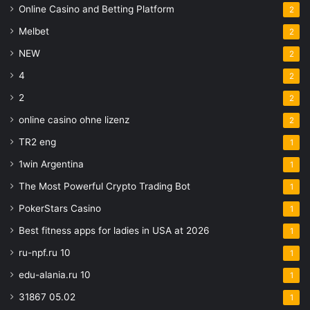
Online Casino and Betting Platform
2
Melbet
2
NEW
2
4
2
2
2
online casino ohne lizenz
2
TR2 eng
1
1win Argentina
1
The Most Powerful Crypto Trading Bot
1
PokerStars Casino
1
Best fitness apps for ladies in USA at 2026
1
ru-npf.ru 10
1
edu-alania.ru 10
1
31867 05.02
1