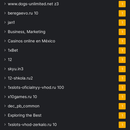
www.dogs-unlimited.net z3
1
beregaevo.ru 10
1
jan1
1
Business, Marketing
1
Casinos online en México
1
1xBet
1
12
1
skyu.in3
1
12-shkola.ru2
1
1xslots-oficialnyy-vhod.ru 100
1
x10games.ru 10
1
dec_pb_common
1
Exploring the Best
1
1xslots-vhod-zerkalo.ru 10
1