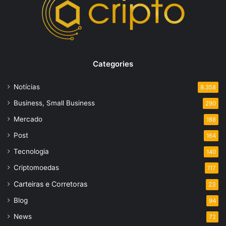
Categories
Notícias
8.358
Business, Small Business
290
Mercado
188
Post
164
Tecnologia
140
Criptomoedas
117
Carteiras e Corretoras
23
Blog
94
News
72