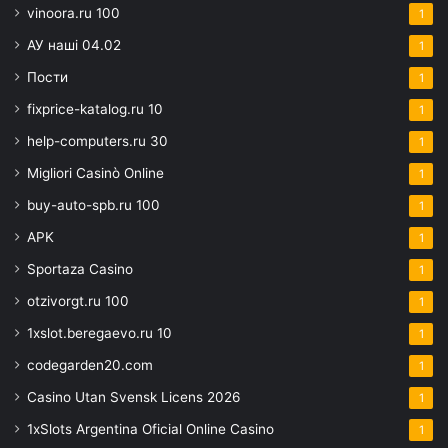
vinoora.ru 100
1
АУ наші 04.02
1
Пости
1
fixprice-katalog.ru 10
1
help-computers.ru 30
1
Migliori Casinò Online
1
buy-auto-spb.ru 100
1
APK
1
Sportaza Casino
1
otzivorgt.ru 100
1
1xslot.beregaevo.ru 10
1
codegarden20.com
1
Casino Utan Svensk Licens 2026
1
1xSlots Argentina Oficial Online Casino
1