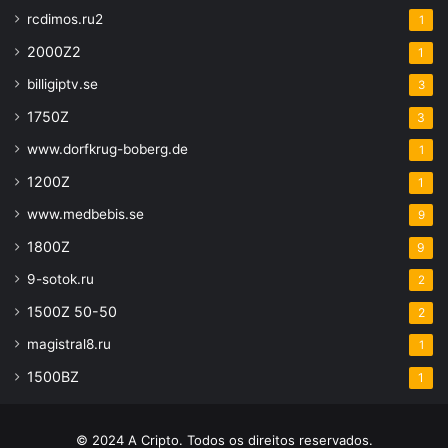
rcdimos.ru2
1
2000Z2
1
billigiptv.se
3
1750Z
3
www.dorfkrug-boberg.de
1
1200Z
1
www.medbebis.se
9
1800Z
9
9-sotok.ru
2
1500Z 50-50
2
magistral8.ru
1
1500BZ
1
© 2024 A Cripto. Todos os direitos reservados.