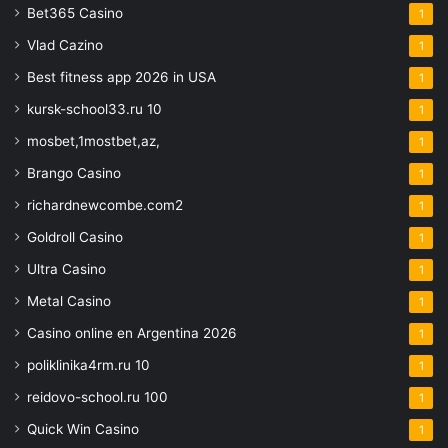
Bet365 Casino
1
Vlad Cazino
1
Best fitness app 2026 in USA
1
kursk-school33.ru 10
1
mosbet,1mostbet,az,
1
Brango Casino
1
richardnewcombe.com2
1
Goldroll Casino
1
Ultra Casino
1
Metal Casino
1
Casino online en Argentina 2026
1
poliklinika4rm.ru 10
1
reidovo-school.ru 100
1
Quick Win Casino
1