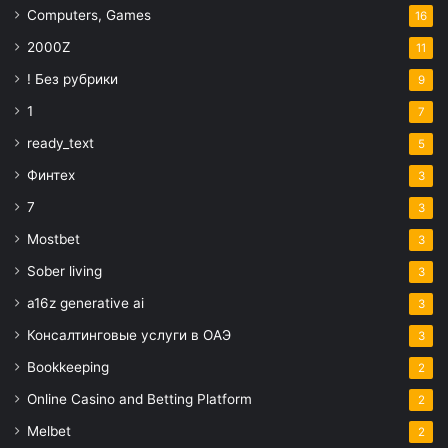
Computers, Games
16
2000Z
11
! Без рубрики
9
1
7
ready_text
5
Финтех
3
7
3
Mostbet
3
Sober living
3
a16z generative ai
3
Консалтинговые услуги в ОАЭ
3
Bookkeeping
2
Online Casino and Betting Platform
2
Melbet
2