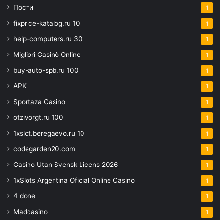
Пости
1
fixprice-katalog.ru 10
1
help-computers.ru 30
1
Migliori Casinò Online
1
buy-auto-spb.ru 100
1
APK
1
Sportaza Casino
1
otzivorgt.ru 100
1
1xslot.beregaevo.ru 10
1
codegarden20.com
1
Casino Utan Svensk Licens 2026
1
1xSlots Argentina Oficial Online Casino
1
4 done
1
Madcasino
1