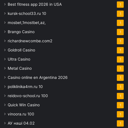
Best fitness app 2026 in USA
1
kursk-school33.ru 10
1
mosbet,1mostbet,az,
1
Brango Casino
1
richardnewcombe.com2
1
Goldroll Casino
1
Ultra Casino
1
Metal Casino
1
Casino online en Argentina 2026
1
poliklinika4rm.ru 10
1
reidovo-school.ru 100
1
Quick Win Casino
1
vinoora.ru 100
1
АУ наші 04.02
1