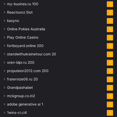
my-busines.ru 100
1
Reactoonz Slot
1
kasyno
1
Online Pokies Australia
1
Play Online Casino
1
fortboyard.online 200
1
standwithukrainetour.com 20
1
oren-ldpr.ru 200
1
propulsion2012.com 200
1
fraternize06.ru 20
1
Grandpashabet
1
mckgroup.co.in2
1
adobe generative ai 1
1
1wins-ci.ci4
1