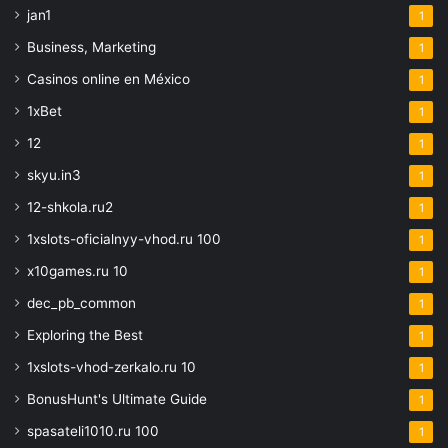
jan1
1
Business, Marketing
1
Casinos online en México
1
1xBet
1
12
1
skyu.in3
1
12-shkola.ru2
1
1xslots-oficialnyy-vhod.ru 100
1
x10games.ru 10
1
dec_pb_common
1
Exploring the Best
1
1xslots-vhod-zerkalo.ru 10
1
BonusHunt's Ultimate Guide
1
spasateli1010.ru 100
1