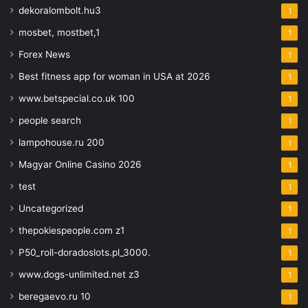
dekoralombolt.hu3
1
mosbet, mostbet,1
1
Forex News
1
Best fitness app for woman in USA at 2026
1
www.betspecial.co.uk 100
1
people search
1
lampohouse.ru 200
1
Magyar Online Casino 2026
1
test
1
Uncategorized
1
thepokiespeople.com z1
1
P50_roll-doradoslots.pl_3000.
1
www.dogs-unlimited.net z3
1
beregaevo.ru 10
1