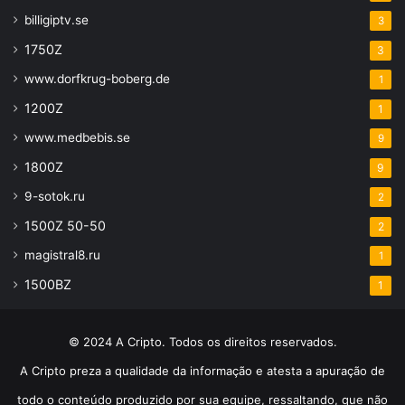
billigiptv.se
3
1750Z
3
www.dorfkrug-boberg.de
1
1200Z
1
www.medbebis.se
9
1800Z
9
9-sotok.ru
2
1500Z 50-50
2
magistral8.ru
1
1500BZ
1
© 2024 A Cripto. Todos os direitos reservados.
A Cripto preza a qualidade da informação e atesta a apuração de
todo o conteúdo produzido por sua equipe, ressaltando, que não