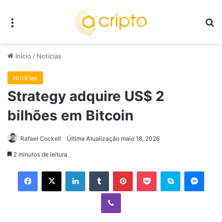
Menu
P
Início
/
Notícias
Notícias
Strategy adquire US$ 2
bilhões em Bitcoin
Rafael Cockell
Última Atualização maio 18, 2026
2 minutos de leitura
Facebook
X
Linkedin
Tumblr
Pinterest
Pocket
Skype
Mess
Viber