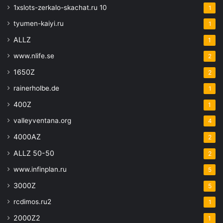
1xslots-zerkalo-skachat.ru 10
1
tyumen-kaiyi.ru
1
ALLZ
1
www.nlife.se
2
1650Z
2
rainerholbe.de
1
400Z
1
valleyventana.org
4
4000AZ
2
ALLZ 50-50
2
www.infinplan.ru
5
3000Z
5
rcdimos.ru2
1
2000Z2
1