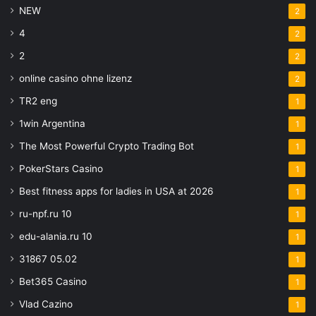
NEW
2
4
2
2
2
online casino ohne lizenz
2
TR2 eng
1
1win Argentina
1
The Most Powerful Crypto Trading Bot
1
PokerStars Casino
1
Best fitness apps for ladies in USA at 2026
1
ru-npf.ru 10
1
edu-alania.ru 10
1
31867 05.02
1
Bet365 Casino
1
Vlad Cazino
1