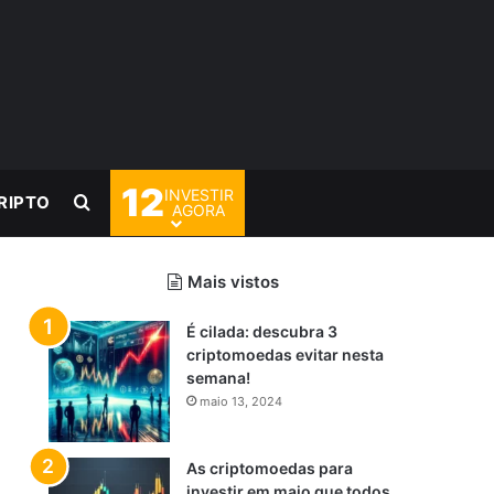
12
INVESTIR
Procurar por
RIPTO
AGORA
Mais vistos
É cilada: descubra 3
criptomoedas evitar nesta
semana!
maio 13, 2024
As criptomoedas para
investir em maio que todos