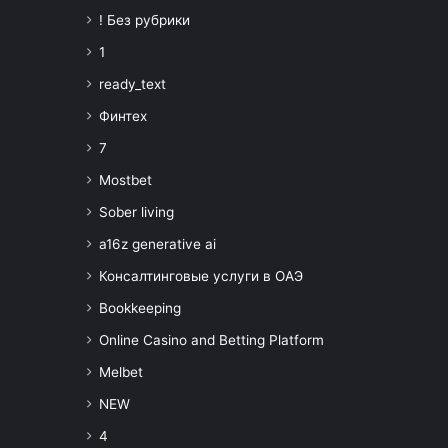
! Без рубрики
1
ready_text
Финтех
7
Mostbet
Sober living
a16z generative ai
Консалтинговые услуги в ОАЭ
Bookkeeping
Online Casino and Betting Platform
Melbet
NEW
4