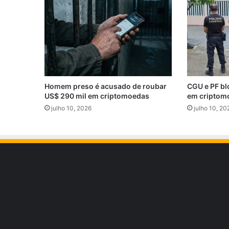
Homem preso é acusado de roubar
CGU e PF bl
US$ 290 mil em criptomoedas
em criptom
julho 10, 2026
julho 10, 20