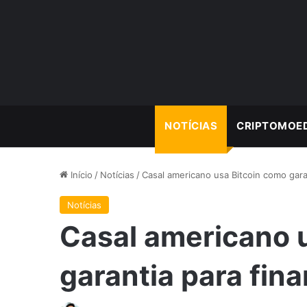
NOTÍCIAS
CRIPTOMOE
Início
/
Notícias
/
Casal americano usa Bitcoin como garan
Notícias
Casal americano 
garantia para fina