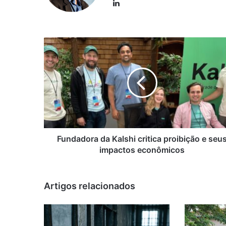
Linkedin
Fundadora
da
Kalshi
critica
proibição
e
seus
impactos
econômicos
Fundadora da Kalshi critica proibição e seu
impactos econômicos
Artigos relacionados