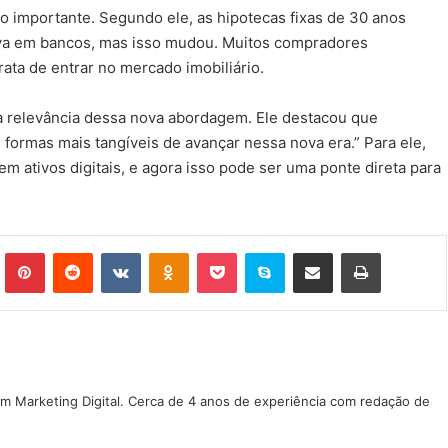
to importante. Segundo ele, as hipotecas fixas de 30 anos
a em bancos, mas isso mudou. Muitos compradores
rata de entrar no mercado imobiliário.
a relevância dessa nova abordagem. Ele destacou que
s formas mais tangíveis de avançar nessa nova era.” Para ele,
m ativos digitais, e agora isso pode ser uma ponte direta para
Tumblr
Pinterest
Reddit
VK
OK
Pocket
Skype
Compartilhar via e-mail
Imprimir
m Marketing Digital. Cerca de 4 anos de experiência com redação de