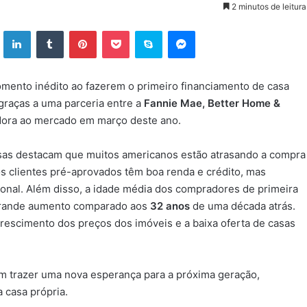
2 minutos de leitura
ok
X
Linkedin
Tumblr
Pinterest
Pocket
Skype
Messenger
mento inédito ao fazerem o primeiro financiamento de casa
 graças a uma parceria entre a
Fannie Mae, Better Home &
adora ao mercado em março deste ano.
as destacam que muitos americanos estão atrasando a compra
s clientes pré-aprovados têm boa renda e crédito, mas
cional. Além disso, a idade média dos compradores de primeira
grande aumento comparado aos
32 anos
de uma década atrás.
crescimento dos preços dos imóveis e a baixa oferta de casas
m trazer uma nova esperança para a próxima geração,
a casa própria.