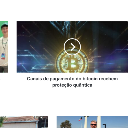
Canais
de
pagamento
do
bitcoin
recebem
proteção
quântica
s
Canais de pagamento do bitcoin recebem
proteção quântica