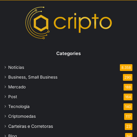
Categories
Notícias
8.358
Business, Small Business
290
Mercado
188
Post
164
Tecnologia
140
Criptomoedas
117
Carteiras e Corretoras
23
Blog
94