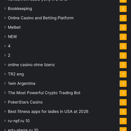
Bookkeeping
2
Online Casino and Betting Platform
2
Melbet
2
NEW
2
4
2
2
2
online casino ohne lizenz
2
TR2 eng
1
1win Argentina
1
The Most Powerful Crypto Trading Bot
1
PokerStars Casino
1
Best fitness apps for ladies in USA at 2026
1
ru-npf.ru 10
1
edu-alania.ru 10
1