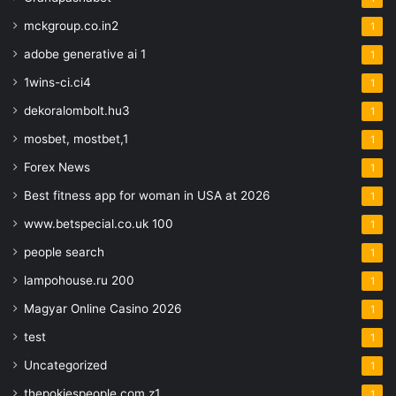
mckgroup.co.in2
1
adobe generative ai 1
1
1wins-ci.ci4
1
dekoralombolt.hu3
1
mosbet, mostbet,1
1
Forex News
1
Best fitness app for woman in USA at 2026
1
www.betspecial.co.uk 100
1
people search
1
lampohouse.ru 200
1
Magyar Online Casino 2026
1
test
1
Uncategorized
1
thepokiespeople.com z1
1