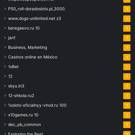
P50_roll-doradoslots.pl_3000.
1
www.dogs-unlimited.net z3
1
beregaevo.ru 10
1
jan1
1
Business, Marketing
1
Casinos online en México
1
1xBet
1
12
1
skyu.in3
1
12-shkola.ru2
1
1xslots-oficialnyy-vhod.ru 100
1
x10games.ru 10
1
dec_pb_common
1
Exploring the Best
1