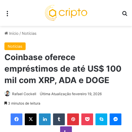
Menu
P
Início
/
Notícias
Notícias
Coinbase oferece
empréstimos de até US$ 100
mil com XRP, ADA e DOGE
Rafael Cockell
Última Atualização fevereiro 19, 2026
3 minutos de leitura
Facebook
X
Linkedin
Tumblr
Pinterest
Pocket
Skype
Mess
Viber