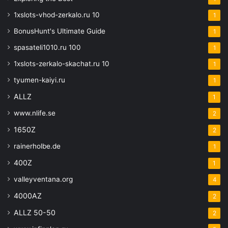
1xslots-vhod-zerkalo.ru 10
1
BonusHunt's Ultimate Guide
1
spasateli1010.ru 100
1
1xslots-zerkalo-skachat.ru 10
1
tyumen-kaiyi.ru
1
ALLZ
1
www.nlife.se
2
1650Z
2
rainerholbe.de
1
400Z
1
valleyventana.org
4
4000AZ
2
ALLZ 50-50
2