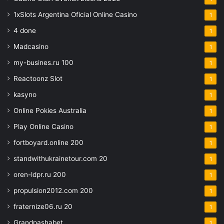
1xSlots Argentina Oficial Online Casino
1
4 done
1
Madcasino
1
my-busines.ru 100
1
Reactoonz Slot
1
kasyno
1
Online Pokies Australia
1
Play Online Casino
1
fortboyard.online 200
1
standwithukrainetour.com 20
1
oren-ldpr.ru 200
1
propulsion2012.com 200
1
fraternize06.ru 20
1
Grandpashabet
1