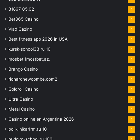
31867 05.02
1
Bet365 Casino
1
Vlad Cazino
1
Best fitness app 2026 in USA
1
kursk-school33.ru 10
1
mosbet,1mostbet,az,
1
Brango Casino
1
richardnewcombe.com2
1
Goldroll Casino
1
Ultra Casino
1
Metal Casino
1
Casino online en Argentina 2026
1
poliklinika4rm.ru 10
1
reidovo-school.ru 100
1