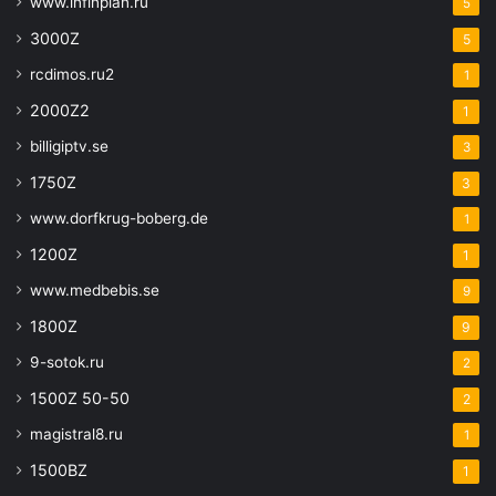
www.infinplan.ru
5
3000Z
5
rcdimos.ru2
1
2000Z2
1
billigiptv.se
3
1750Z
3
www.dorfkrug-boberg.de
1
1200Z
1
www.medbebis.se
9
1800Z
9
9-sotok.ru
2
1500Z 50-50
2
magistral8.ru
1
1500BZ
1