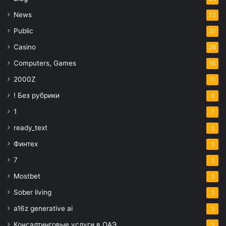
News
72
Public
37
Casino
26
Computers, Games
16
2000Z
11
! Без рубрики
9
1
7
ready_text
5
Финтех
3
7
3
Mostbet
3
Sober living
3
a16z generative ai
3
Консалтинговые услуги в ОАЭ
3