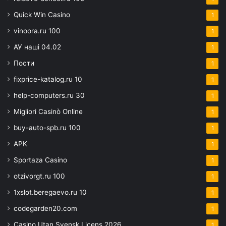
Quick Win Casino
1
vinoora.ru 100
1
АУ наші 04.02
1
Пости
1
fixprice-katalog.ru 10
1
help-computers.ru 30
1
Migliori Casinò Online
1
buy-auto-spb.ru 100
1
APK
1
Sportaza Casino
1
otzivorgt.ru 100
1
1xslot.beregaevo.ru 10
1
codegarden20.com
1
Casino Utan Svensk Licens 2026
1