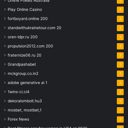
Online Pokies Australia
1
Play Online Casino
1
fortboyard.online 200
1
standwithukrainetour.com 20
1
oren-ldpr.ru 200
1
propulsion2012.com 200
1
fraternize06.ru 20
1
Grandpashabet
1
mckgroup.co.in2
1
adobe generative ai 1
1
1wins-ci.ci4
1
dekoralombolt.hu3
1
mosbet, mostbet,1
1
Forex News
1