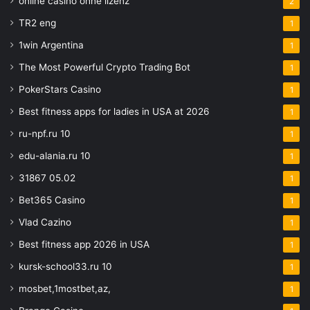
online casino ohne lizenz
2
TR2 eng
1
1win Argentina
1
The Most Powerful Crypto Trading Bot
1
PokerStars Casino
1
Best fitness apps for ladies in USA at 2026
1
ru-npf.ru 10
1
edu-alania.ru 10
1
31867 05.02
1
Bet365 Casino
1
Vlad Cazino
1
Best fitness app 2026 in USA
1
kursk-school33.ru 10
1
mosbet,1mostbet,az,
1