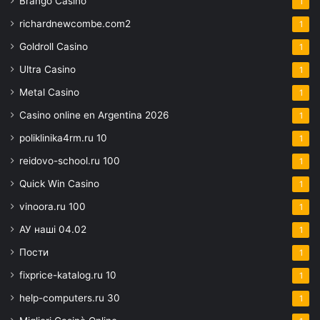
Brango Casino
1
richardnewcombe.com2
1
Goldroll Casino
1
Ultra Casino
1
Metal Casino
1
Casino online en Argentina 2026
1
poliklinika4rm.ru 10
1
reidovo-school.ru 100
1
Quick Win Casino
1
vinoora.ru 100
1
АУ наші 04.02
1
Пости
1
fixprice-katalog.ru 10
1
help-computers.ru 30
1