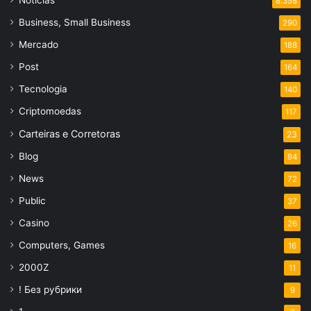
Notícias
8.358
Business, Small Business
290
Mercado
188
Post
164
Tecnologia
140
Criptomoedas
117
Carteiras e Corretoras
23
Blog
94
News
72
Public
37
Casino
26
Computers, Games
16
2000Z
11
! Без рубрики
9