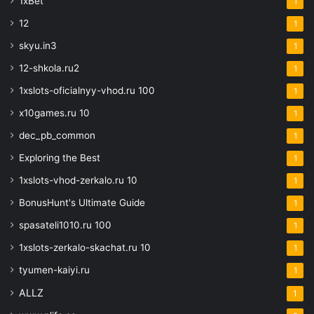
1xBet
1
12
1
skyu.in3
1
12-shkola.ru2
1
1xslots-oficialnyy-vhod.ru 100
1
x10games.ru 10
1
dec_pb_common
1
Exploring the Best
1
1xslots-vhod-zerkalo.ru 10
1
BonusHunt's Ultimate Guide
1
spasateli1010.ru 100
1
1xslots-zerkalo-skachat.ru 10
1
tyumen-kaiyi.ru
1
ALLZ
1