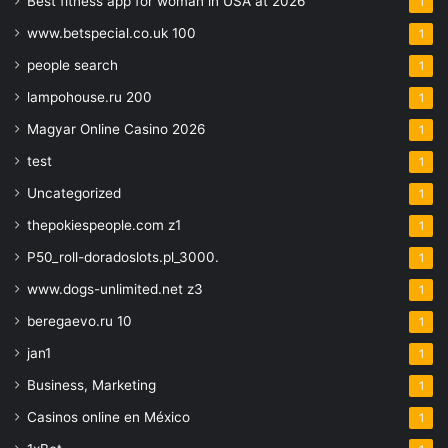
Best fitness app for woman in USA at 2026
1
www.betspecial.co.uk 100
1
people search
1
lampohouse.ru 200
1
Magyar Online Casino 2026
1
test
1
Uncategorized
1
thepokiespeople.com z1
1
P50_roll-doradoslots.pl_3000.
1
www.dogs-unlimited.net z3
1
beregaevo.ru 10
1
jan1
1
Business, Marketing
1
Casinos online en México
1