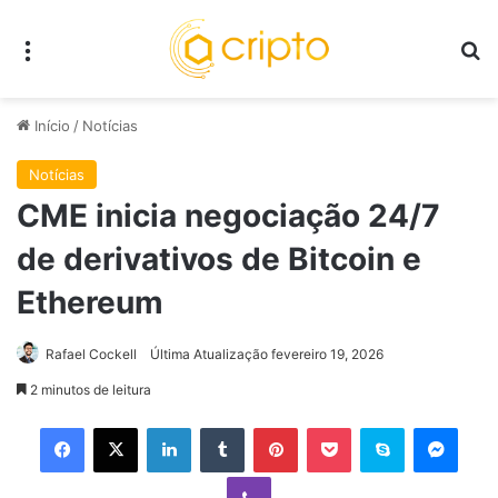
Menu
P
Início
/
Notícias
Notícias
CME inicia negociação 24/7
de derivativos de Bitcoin e
Ethereum
Rafael Cockell
Última Atualização fevereiro 19, 2026
2 minutos de leitura
Facebook
X
Linkedin
Tumblr
Pinterest
Pocket
Skype
Mess
Viber