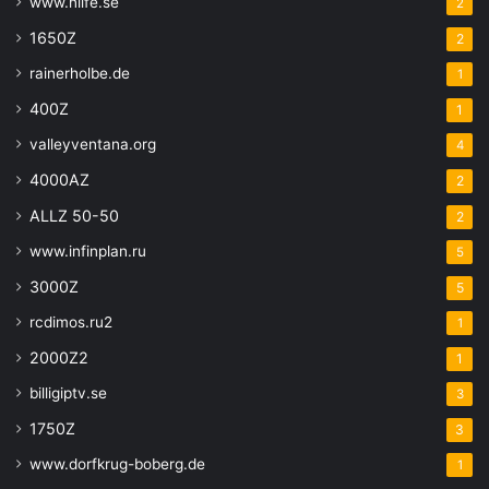
www.nlife.se
2
1650Z
2
rainerholbe.de
1
400Z
1
valleyventana.org
4
4000AZ
2
ALLZ 50-50
2
www.infinplan.ru
5
3000Z
5
rcdimos.ru2
1
2000Z2
1
billigiptv.se
3
1750Z
3
www.dorfkrug-boberg.de
1