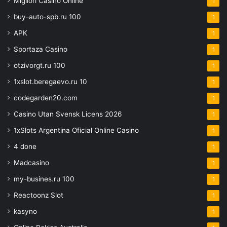
Migliori Casinò Online
1
buy-auto-spb.ru 100
1
APK
1
Sportaza Casino
1
otzivorgt.ru 100
1
1xslot.beregaevo.ru 10
1
codegarden20.com
1
Casino Utan Svensk Licens 2026
1
1xSlots Argentina Oficial Online Casino
1
4 done
1
Madcasino
1
my-busines.ru 100
1
Reactoonz Slot
1
kasyno
1