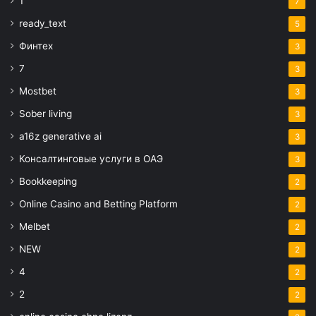
1
7
ready_text
5
Финтех
3
7
3
Mostbet
3
Sober living
3
a16z generative ai
3
Консалтинговые услуги в ОАЭ
3
Bookkeeping
2
Online Casino and Betting Platform
2
Melbet
2
NEW
2
4
2
2
2